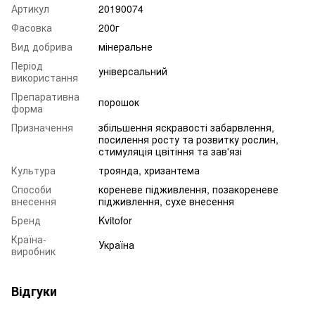
Артикул
20190074
Фасовка
200г
Вид добрива
мінеральне
Період
універсальний
використання
Препаративна
порошок
форма
Призначення
збільшення яскравості забарвлення,
посилення росту та розвитку рослин,
стимуляція цвітіння та зав'язі
Культура
троянда, хризантема
Способи
кореневе підживлення, позакореневе
внесення
підживлення, сухе внесення
Бренд
Kvitofor
Країна-
Україна
виробник
Відгуки