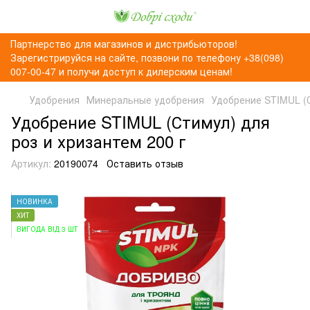
Партнерство для магазинов и дистрибьюторов!
Зарегистрируйся на сайте, позвони по телефону +38(098)
007-00-47 и получи доступ к дилерским ценам!
Удобрения
Минеральные удобрения
Удобрение STIMUL (С
Удобрение STIMUL (Стимул) для
роз и хризантем 200 г
Артикул:
20190074
Оставить отзыв
НОВИНКА
ХИТ
ВИГОДА ВІД 3 ШТ