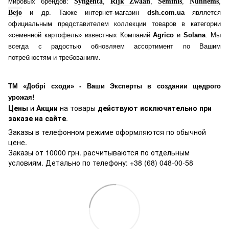
мировых брендов:
Syngenta
,
Rijk Zwaan
,
Seminis
,
Nunhems
,
Bejo
и др. Также интернет-магазин
dsh.com.ua
является
официальным представителем коллекции товаров в категории
«семенной картофель» известных Компаний
Agrico
и
Solana
. Мы
всегда с радостью обновляем ассортимент по Вашим
потребностям и требованиям.
ТМ «Добрі сходи» - Ваши Эксперты в создании щедрого
урожая!
Цены
и
Акции
на товары
действуют исключительно при
заказе на сайте
.
Заказы в телефонном режиме оформляются по обычной
цене.
Заказы от 10000 грн. расчитываются по отдельным
условиям. Детально по телефону: +38 (68) 048-00-58