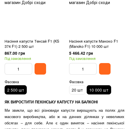
Насіння капусти Тенсай F1 (KS
Насіння капусти Маноко F1
374 F1) 2 500 шт
(Manoko F1) 10 000 шт
867.00 грн
5 466.42 грн
Під замовлення
Під замовлення
Фасовка
Фасовка
2 500 шт
20 шт
10 000 шт
ЯК ВИРОСТИТИ ПЕКІНСЬКУ КАПУСТУ НА БАЛКОНІ
Ми звикли, що всі різновиди капусти вирощують на полях для
масового виробництва, або ж на дачних ділянках у невеликих
обсягах – для себе. Але є один виняток – насіння пекінської