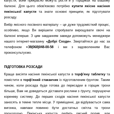
капусти, вони прекрасно можуть рости й у горщиках на Вашому
балконі. Для цього обов'язково потрібно
купити якісне насіння
пекінської капусти
та знати основні принципи, як підготувати
розсаду.
Вибір якісного посівного матеріалу – це дуже трудомісткий процес,
особливо, якщо Ви вирішили спробувати вирощувати овочі на
балконі вперше. З цим завданням завжди допоможуть менеджери
нашого інтернет-магазину
«Добрі Сходи»
. Звертайтеся до нас за
телефоном
+38(068)048-00-58
і ми з задоволенням Вас
проконсультуємо.
ПІДГОТОВКА РОЗСАДИ
Краще висіяти насіння пекінської капусти в
торф'яну таблетку
та
помістити в
торф'яний стаканчик
із підготовленим ґрунтом. Таким
чином, коли розсада буде готова до пересадки в горщик трохи
більше, Вам не доведеться діставати рослини з ґрунту, порушуючи
кореневу систему. До перших сходів насіння пекінської капусти
заносять в темне тепле місце. У приміщенні, де відбувається сама
вигонка, навпаки повинно бути достатньо світла та трохи
прохолодно. Пекінська капуста любить рясний полив, але