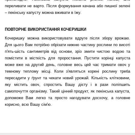
переливати не варто. Після формування качана або пишної зелені
– пекінську капусту можна вживати в їжу.
ПОВТОРНЕ ВИКОРИСТАННЯ КОЧЕРИШКИ
Кочеришку можна використовувати вдруге після збору врожаю.
Для цього Вам потрібно обрізати нижню частину рослини по висоті
п'ять-шість сантиметрів від основи, зріз змити чистою водою та
помістити в місткість для проростання. Пустити корінці капуста
може вже на другий день, головне весь цей час тримати овоч у
темному теплому місці. Коли з'являться корені рослину треба
пересадити у ґрунт та чекати новий урожай. Кількість клітковини,
яку містить овоч, спростить Вашу дієту і в рази поліпшить
самопочуття організму. Такий цінний продукт, як пекінська капуста,
допоможе Вам легко та просто нагодувати досхочу, а головне
корисно, всю Вашу сім'ю.