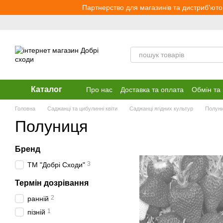
Перейти до основного контенту
Партнерство для магазинів та дистриб'юто
Каталог
Про нас
Доставка та оплата
Обмін та
Головна
Саджанці та цибулинні квіти
Саджанці ягідних культур
Полун
Полуниця
Бренд
3
ТМ "Добрі Сходи"
Термін дозрівання
2
ранній
1
пізній