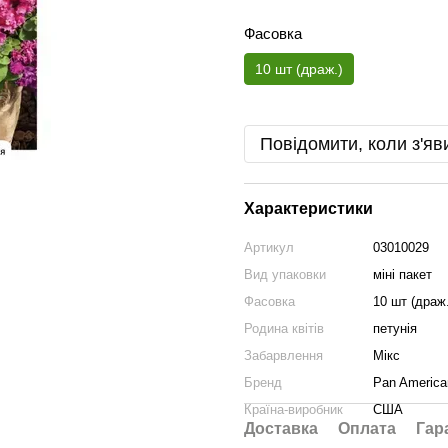
Фасовка
10 шт (драж.)
Повідомити, коли з'яв
Характеристики
Артикул
03010029
Вид упаковки
міні пакет
Фасовка
10 шт (драж.
Родина квітів
петунія
Забарвлення
Мікс
Бренд
Pan America
Країна-виробник
США
Доставка
Оплата
Гар