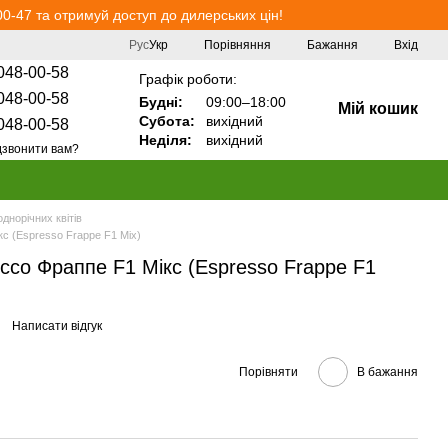
0-47 та отримуй доступ до дилерських цін!
Порівняння
Рус
Укр
Бажання
Вхід
048-00-58
Графік роботи:
048-00-58
Будні:
09:00–18:00
Мій кошик
Субота:
вихідний
048-00-58
Неділя:
вихідний
звонити вам?
однорічних квітів
кс (Espresso Frappe F1 Mix)
ессо Фраппе F1 Мікс (Espresso Frappe F1
Написати відгук
Порівняти
В бажання