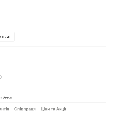
иться
)
n Seeds
антія
Співпраця
Ціни та Акції