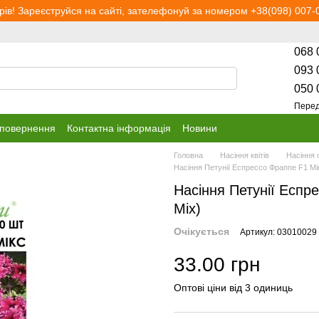
рів! Зареєструйся на сайті, зателефонуй за номером +38(098) 007-0
068 
093 
050 
Перед
 повернення
Контактна інформація
Новини
Головна
Насіння квітів
Насіння 
Насіння Петунії Еспрессо Фраппе F1 Мі
Насіння Петунії Еспр
Mix)
Очікується
Артикул: 03010029
33.00 грн
Оптові ціни від 3 одиниць