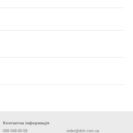
Контактна інформація
068 048-00-58
order@dsh.com.ua