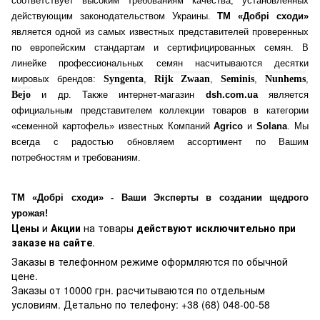
соответствует высоким требованиям качества, установленных
действующим законодательством Украины.
ТМ «Добрі сходи»
является одной из самых известных представителей проверенных
по европейским стандартам и сертифицированных семян. В
линейке профессиональных семян насчитываются десятки
мировых брендов:
Syngenta
,
Rijk Zwaan
,
Seminis
,
Nunhems
,
Bejo
и др. Также интернет-магазин
dsh.com.ua
является
официальным представителем коллекции товаров в категории
«семенной картофель» известных Компаний
Agrico
и
Solana
. Мы
всегда с радостью обновляем ассортимент по Вашим
потребностям и требованиям.
ТМ «Добрі сходи» - Ваши Эксперты в создании щедрого
урожая!
Цены
и
Акции
на товары
действуют исключительно при
заказе на сайте
.
Заказы в телефонном режиме оформляются по обычной
цене.
Заказы от 10000 грн. расчитываются по отдельным
условиям. Детально по телефону: +38 (68) 048-00-58