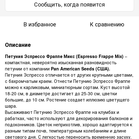
Сообщить, когда появится
В избранное
К сравнению
Описание
Петуния Эспрессо Фраппе Микс (Espresso Frappe Міх)
–
компактная, невероятно изысканная разновидность
петунии от компании
Pan American Seeds (США).
Петуния Эспрессо отличается от других крупными цветами,
с бахромчатым краем. Отнести Петунию Эспрессо Фраппе
можно к карликовым, миниатюрным сортам. Куст высотой
18-20 см, в диаметре достигает до 25-30 см, цветки
большие, до 10 см. Ростение создает иллюзию цветущего
шара.
Высаживают Петунию Эспрессо Фраппе на клумбах и
рабатках, часто используют для декорирования балконов и
подоконников. Цветок неприхотлив, хорошо адаптируется к
разным типам почв, температурным колебаниям и длине
светового дня. С легкостью переносить временную засуху.