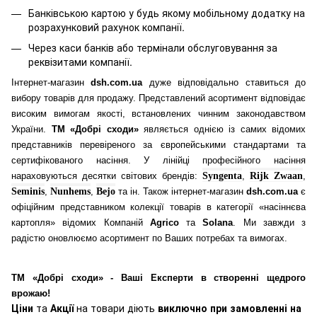
Банківською картою у будь якому мобільному додатку
на
розрахунковий рахунок компанії.
Через каси банків або термінали обслуговування за
реквізитами компанії.
Інтернет-магазин
dsh.com.ua
дуже відповідально ставиться до
вибору товарів для продажу. Представлений асортимент відповідає
високим вимогам якості, встановлених чинним законодавством
України.
ТМ «Добрі сходи»
являється однією із самих відомих
представників перевіреного за європейськими стандартами та
сертифікованого насіння. У лінійці професійного насіння
нараховуються десятки світових брендів:
Syngenta
,
Rijk Zwaan
,
Seminis
,
Nunhems
,
Bejo
та ін. Також інтернет-магазин
dsh.com.ua
є
офіційним представником колекції товарів в категорії «насіннєва
картопля» відомих Компаній
Agrico
та
Solana
. Ми завжди з
радістю оновлюємо асортимент по Ваших потребах та вимогах.
ТМ «Добрі сходи» - Ваші Експерти в створенні щедрого
врожаю!
Ціни
та
Акції
на товари діють
виключно при замовленні на