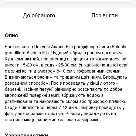
До обраного
Порівняти
Опис
Насіння квітів Петунія Аладін F1 грандіфлора синя (Petunia
grandiflora Aladdin F1). Чудовий гібрид з раннім цвітінням.
Кущ компактний, при висадці в горщики та ящики досягає
висоти 15-20 см, в саду - 25-30 см. Унікальністю даної серії
є великі квіти діаметром 8-10 см з гофрованими краями.
Відзначаються рясним та тривалим цвітінням. Вирощують
розсадним способом. Посів проводять у кінці лютого -
березні. Насіння петунії рівномірно розсипають по добре
зволоженій поверхні землі, збризкують водою з
розпилювача та накривають склом або прозорою плівкою.
Сходи з'являються через 7-12 днів. Пікіровку проводять у
фазі двох справжніх листків. Розсаду висаджують на
постійне місце, коли мине загроза заморозків.
Характеристики