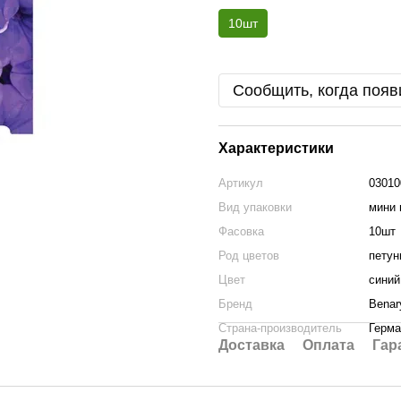
10шт
Сообщить, когда появ
Характеристики
Артикул
03010
Вид упаковки
мини 
Фасовка
10шт
Род цветов
петун
Цвет
синий
Бренд
Веnar
Страна-производитель
Герма
Доставка
Оплата
Гар