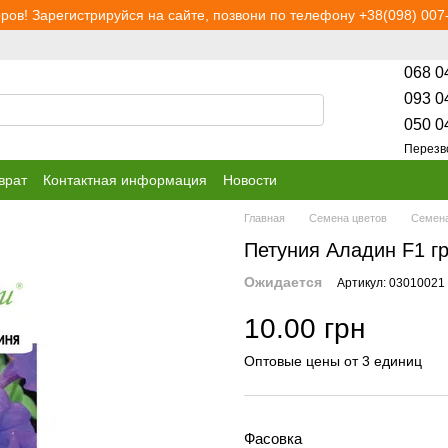
ров! Зарегистрируйся на сайте, позвони по телефону +38(098) 007-
068 0
093 0
050 0
Перезв
врат
Контактная информация
Новости
Главная
Семена цветов
Семена
Петуния Аладин F1 г
Ожидается
Артикул: 03010021
10.00 грн
Оптовые цены от 3 единиц
Фасовка