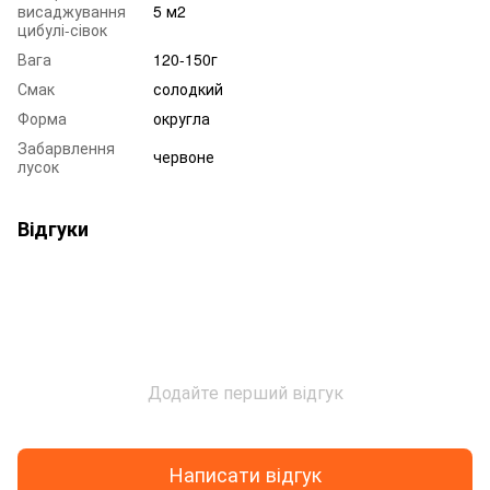
висаджування
5 м2
цибулі-сівок
Вага
120-150г
Смак
солодкий
Форма
округла
Забарвлення
червоне
лусок
Відгуки
Додайте перший відгук
Написати відгук