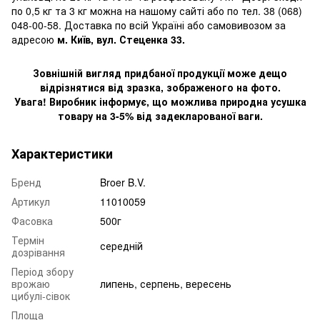
по 0,5 кг та 3 кг можна на нашому сайті або по тел. 38 (068)
048-00-58. Доставка по всій Україні або самовивозом за
адресою
м. Київ, вул. Стеценка 33.
Зовнішній вигляд придбаної продукції може дещо
відрізнятися від зразка, зображеного на фото.
Увага! Виробник інформує, що можлива природна усушка
товару на 3-5% від задекларованої ваги.
Характеристики
Бренд
Broer B.V.
Артикул
11010059
Фасовка
500г
Термін
середній
дозрівання
Період збору
врожаю
липень, серпень, вересень
цибулі-сівок
Площа