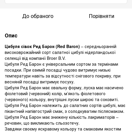
До обраного
Порівняти
Опис
Цибуля сівок Ред Барон (Red Baron)
– середньоранній
високоврожайний сорт салатної цибулі нідерландської
селекції від компанії Broer B.V.
Цибуля Ред Барон є універсальним сортом за термінами
посадки. При озимій посадці чудово витримує низькі
температури навіть за відсутності снігового покриву, при
весняній посадці витримує посуху.
Цибуля Ред Барон має овальну форму, луска має насичено
фіолетовий (червоний) колір, м’якоть фіолетового
(червоного) кольору, внутрішні луски широкі та соковиті.
Цибуля Ред Барон належить до салатних сортів цибулі, має
пікантний напівгострий смак, з солодкуватим післясмаком.
Цибуля Ред Барон має знижену кількість лакриматорів –
речовин, що викликають сльозотечу.
Завдяки своєму яскравому кольору та смаковим якостям