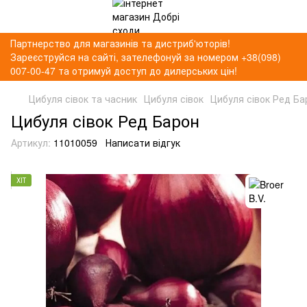
Партнерство для магазинів та дистриб'юторів!
Зареєструйся на сайті, зателефонуй за номером +38(098)
007-00-47 та отримуй доступ до дилерських цін!
Цибуля сівок та часник
Цибуля сівок
Цибуля сівок Ред Бар
Цибуля сівок Ред Барон
Артикул:
11010059
Написати відгук
ХІТ