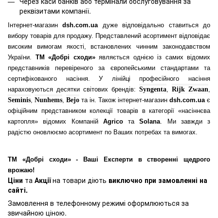
Через каси банків або термінали обслуговування за
реквізитами компанії.
Інтернет-магазин
dsh.com.ua
дуже відповідально ставиться до
вибору товарів для продажу. Представлений асортимент відповідає
високим вимогам якості, встановлених чинним законодавством
України.
ТМ «Добрі сходи»
являється однією із самих відомих
представників перевіреного за європейськими стандартами та
сертифікованого насіння. У лінійці професійного насіння
нараховуються десятки світових брендів:
Syngenta
,
Rijk Zwaan
,
Seminis
,
Nunhems
,
Bejo
та ін. Також інтернет-магазин
dsh.com.ua
є
офіційним представником колекції товарів в категорії «насіннєва
картопля» відомих Компаній
Agrico
та
Solana
. Ми завжди з
радістю оновлюємо асортимент по Ваших потребах та вимогах.
ТМ «Добрі сходи» - Ваші Експерти в створенні щедрого
врожаю!
Ціни
та
Акції
на товари діють
виключно при замовленні на
сайті.
Замовлення в телефонному режимі оформлюються за
звичайною ціною.