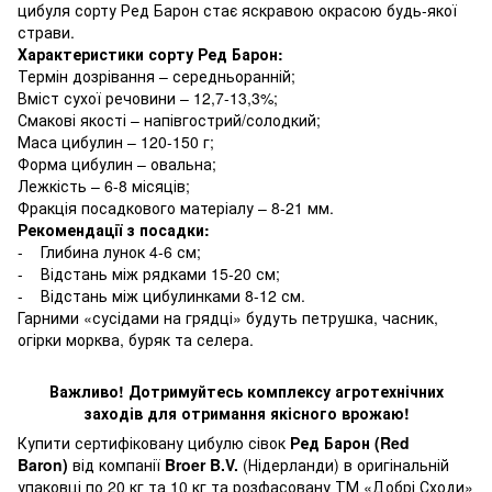
цибуля сорту Ред Барон стає яскравою окрасою будь-якої
страви.
Характеристики сорту Ред Барон:
Термін дозрівання – середньоранній;
Вміст сухої речовини – 12,7-13,3%;
Смакові якості – напівгострий/солодкий;
Маса цибулин – 120-150 г;
Форма цибулин – овальна;
Лежкість – 6-8 місяців;
Фракція посадкового матеріалу – 8-21 мм.
Рекомендації з посадки:
- Глибина лунок 4-6 см;
- Відстань між рядками 15-20 см;
- Відстань між цибулинками 8-12 см.
Гарними «сусідами на грядці» будуть петрушка, часник,
огірки морква, буряк та селера.
Важливо! Дотримуйтесь комплексу агротехнічних
заходів для отримання якісного врожаю!
Купити сертифіковану цибулю сівок
Ред Барон (Red
Baron)
від компанії
Broer B.V.
(Нідерланди) в оригінальній
упаковці по 20 кг та 10 кг та розфасовану ТМ «Добрі Сходи»