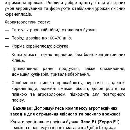
отримання врожаю. Рослини добре адаптуються до різних
умов вирощування та формують стабільний урожай якісних
коренеплодів.
Характеристики сорту:
Тип: ультраранній гібрид столового буряка.
Період дозрівання: 60–70 днів.
Форма коренеплоду: округла.
Колір м'якоті: темно-червоний, без білих концентричних
кілець.
Призначення: рання продукція, свіже споживання,
домашня кулінарія, тривале зберігання.
Особливості: висока врожайність, вирівняні гладенькі
коренеплоди, відмінні смакові якості, добре росте під
плівкою та агроволокном, підходить для повторного
посіву.
Важливо! Дотримуйтесь комплексу агротехнічних
заходів для отримання якісного та рясного врожаю!
Купити оригінальне насіння буряка
Зепо F1 (Zeppo F1)
можна в нашому інтернет-магазині «Добрі Сходи» з