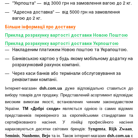
"Укрпошта" — від 3000 грн на замовлення вагою до 2 кг.
"Адресна доставка" — від 5000 грн на замовлення
вагою до 2 кг.
Більше інформації про доставку
Приклад розрахунку вартості доставки Новою Поштою
Приклад розрахунку вартості доставки Укрпоштою
Накладеним платижем Новою поштою та Украпоштою.
Банківською картою у будь якому мобільному додатку
на
розрахунковий рахунок компанії.
Через каси банків або термінали обслуговування за
реквізитами компанії.
Інтернет-магазин
dsh.com.ua
дуже відповідально ставиться до
вибору товарів для продажу. Представлений асортимент відповідає
високим вимогам якості, встановлених чинним законодавством
України.
ТМ «Добрі сходи»
являється однією із самих відомих
представників перевіреного за європейськими стандартами та
сертифікованого насіння. У лінійці професійного насіння
нараховуються десятки світових брендів:
Syngenta
,
Rijk Zwaan
,
Seminis
,
Nunhems
,
Bejo
та ін. Також інтернет-магазин
dsh.com.ua
є