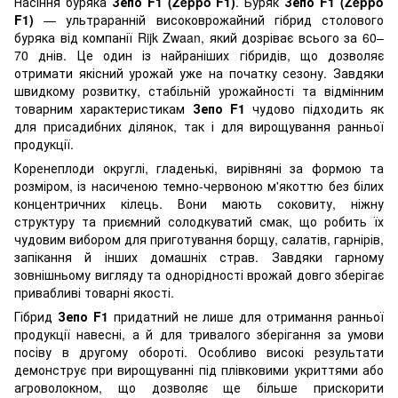
Насіння буряка
Зепо F1 (Zeppo F1)
. Буряк
Зепо F1 (Zeppo
F1)
— ультраранній високоврожайний гібрид столового
буряка від компанії Rijk Zwaan, який дозріває всього за 60–
70 днів. Це один із найраніших гібридів, що дозволяє
отримати якісний урожай уже на початку сезону. Завдяки
швидкому розвитку, стабільній урожайності та відмінним
товарним характеристикам
Зепо F1
чудово підходить як
для присадибних ділянок, так і для вирощування ранньої
продукції.
Коренеплоди округлі, гладенькі, вирівняні за формою та
розміром, із насиченою темно-червоною м'якоттю без білих
концентричних кілець. Вони мають соковиту, ніжну
структуру та приємний солодкуватий смак, що робить їх
чудовим вибором для приготування борщу, салатів, гарнірів,
запікання й інших домашніх страв. Завдяки гарному
зовнішньому вигляду та однорідності врожай довго зберігає
привабливі товарні якості.
Гібрид
Зепо F1
придатний не лише для отримання ранньої
продукції навесні, а й для тривалого зберігання за умови
посіву в другому обороті. Особливо високі результати
демонструє при вирощуванні під плівковими укриттями або
агроволокном, що дозволяє ще більше прискорити