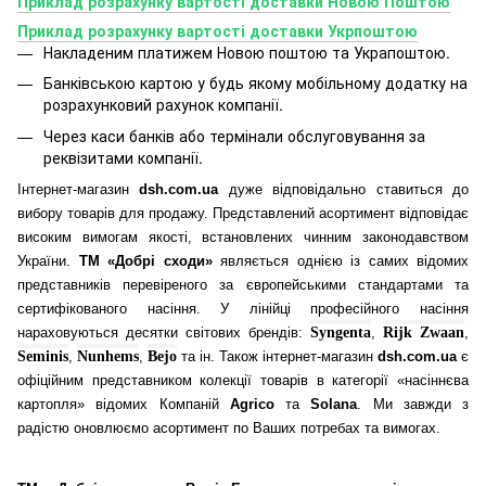
Приклад розрахунку вартості доставки Новою Поштою
Приклад розрахунку вартості доставки Укрпоштою
Накладеним платижем Новою поштою та Украпоштою.
Банківською картою у будь якому мобільному додатку
на
розрахунковий рахунок компанії.
Через каси банків або термінали обслуговування за
реквізитами компанії.
Інтернет-магазин
dsh.com.ua
дуже відповідально ставиться до
вибору товарів для продажу. Представлений асортимент відповідає
високим вимогам якості, встановлених чинним законодавством
України.
ТМ «Добрі сходи»
являється однією із самих відомих
представників перевіреного за європейськими стандартами та
сертифікованого насіння. У лінійці професійного насіння
нараховуються десятки світових брендів:
Syngenta
,
Rijk Zwaan
,
Seminis
,
Nunhems
,
Bejo
та ін. Також інтернет-магазин
dsh.com.ua
є
офіційним представником колекції товарів в категорії «насіннєва
картопля» відомих Компаній
Agrico
та
Solana
. Ми завжди з
радістю оновлюємо асортимент по Ваших потребах та вимогах.