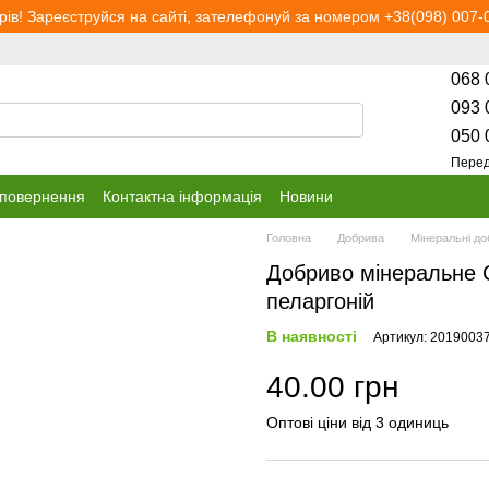
рів! Зареєструйся на сайті, зателефонуй за номером +38(098) 007-0
068 
093 
050 
Перед
 повернення
Контактна інформація
Новини
Головна
Добрива
Мінеральні д
Добриво мінеральне С
пеларгоній
В наявності
Артикул: 2019003
40.00 грн
Оптові ціни від 3 одиниць