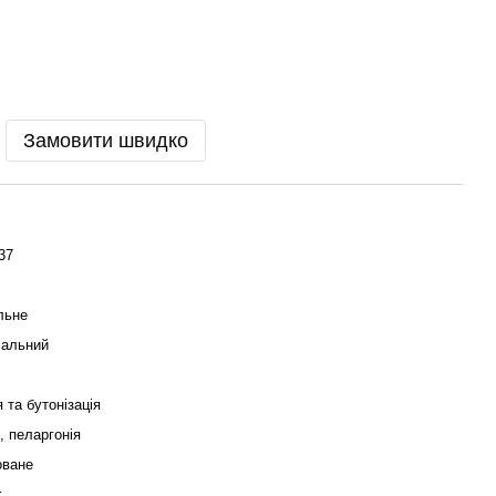
Замовити швидко
37
льне
сальний
я та бутонізація
, пеларгонія
оване
r