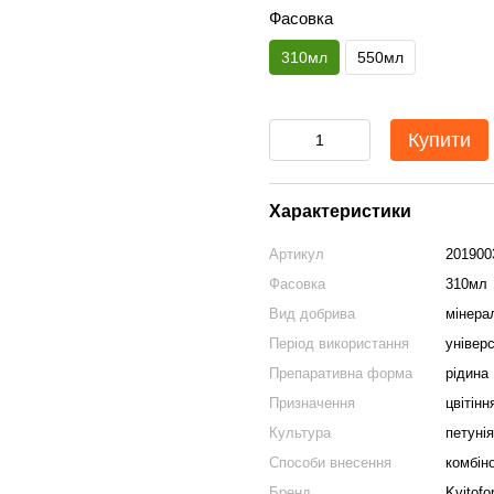
Фасовка
310мл
550мл
Купити
Характеристики
Артикул
201900
Фасовка
310мл
Вид добрива
мінера
Період використання
універ
Препаративна форма
рідина
Призначення
цвітінн
Культура
петунія
Способи внесення
комбін
Бренд
Kvitofo