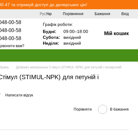
0-47 та отримуй доступ до дилерських цін!
Порівняння
Рус
Укр
Бажання
Вхід
048-00-58
Графік роботи:
048-00-58
Будні:
09:00–18:00
Мій кошик
Субота:
вихідний
048-00-58
Неділя:
вихідний
звонити вам?
обрива
Добриво мінеральне Стімул (STIMUL-NPK) для петуній і пеларгоній
тімул (STIMUL-NPK) для петуній і
7
Написати відгук
Порівняти
В бажання