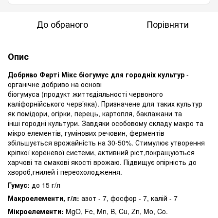
До обраного
Порівняти
Опис
Добриво Ферті Мікс біогумус для городніх культур
-
органічне добриво на основі
біогумуса (продукт життєдіяльності червоного
каліфорнійського черв’яка). Призначене для таких культур
як помідори, огірки, перець, картопля, баклажани та
інші городні культури. Завдяки особовому складу макро та
мікро елементів, гумінових речовин, ферментів
збільшується врожайність на 30-50%. Стимулює утворення
кріпкої кореневої системи, активний ріст,покращуються
харчові та смакові якості врожаю. Підвищує опірність до
хвороб,гнилей і переохолодження.
Гумус:
до 15 г/л
Макроелементи, г/л:
азот - 7, фосфор - 7, калій - 7
Мікроелементи:
MgO, Fe, Mn, B, Cu, Zn, Mo, Co.