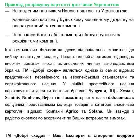
Приклад розрахунку вартості доставки Укрпоштою
Накладеним платижем Новою поштою та Украпоштою.
Банківською картою у будь якому мобільному додатку
на
розрахунковий рахунок компанії.
Через каси банків або термінали обслуговування за
реквізитами компанії.
Інтернет-магазин
dsh.com.ua
дуже відповідально ставиться до
вибору товарів для продажу. Представлений асортимент відповідає
високим вимогам якості, встановлених чинним законодавством
України.
ТМ «Добрі сходи»
являється однією із самих відомих
представників перевіреного за європейськими стандартами та
сертифікованого насіння. У лінійці професійного насіння
нараховуються десятки світових брендів:
Syngenta
,
Rijk Zwaan
,
Seminis
,
Nunhems
,
Bejo
та ін. Також інтернет-магазин
dsh.com.ua
є
офіційним представником колекції товарів в категорії «насіннєва
картопля» відомих Компаній
Agrico
та
Solana
. Ми завжди з
радістю оновлюємо асортимент по Ваших потребах та вимогах.
ТМ «Добрі сходи» - Ваші Експерти в створенні щедрого