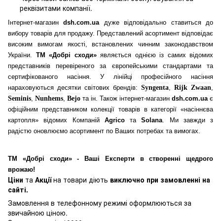
реквізитами компанії.
Інтернет-магазин
dsh.com.ua
дуже відповідально ставиться до
вибору товарів для продажу. Представлений асортимент відповідає
високим вимогам якості, встановлених чинним законодавством
України.
ТМ «Добрі сходи»
являється однією із самих відомих
представників перевіреного за європейськими стандартами та
сертифікованого насіння. У лінійці професійного насіння
нараховуються десятки світових брендів:
Syngenta
,
Rijk Zwaan
,
Seminis
,
Nunhems
,
Bejo
та ін. Також інтернет-магазин
dsh.com.ua
є
офіційним представником колекції товарів в категорії «насіннєва
картопля» відомих Компаній
Agrico
та
Solana
. Ми завжди з
радістю оновлюємо асортимент по Ваших потребах та вимогах.
ТМ «Добрі сходи» - Ваші Експерти в створенні щедрого
врожаю!
Ціни
та
Акції
на товари діють
виключно при замовленні на
сайті.
Замовлення в телефонному режимі оформлюються за
звичайною ціною.