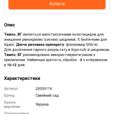
Купити
Опис
Темпо, ВГ
являється малотоксичниим інсектицидом для
знищення рівнокрилих (сисних) шкідників. Є безпечним для
бджіл.
Діюча речовина препарату
: флонікамід 500г/кг.
Для досягнення гарного результату в боротьбі зі шкідником,
Темпо, ВГ
рекомендовано використовувати разом з
прилипачем. Найменша кратнсть обробок -
2
з інтеравалом
в
10-12
днів.
Характеристики
Артикул
22030174
Бренд
Сімейний сад
Країна-
Україна
виробник
Препаративна