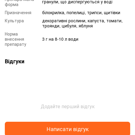
гранули, що диспергуються у воді
форма
Призначення
білокрилка, попелиці, трипси, щитівки
Культура
декоративні рослини, капуста, томати,
троянди, цибуля, яблуня
Норма
внесення
3 г на 8-10 л води
препарату
Відгуки
Додайте перший відгук
Написати відгук