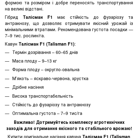
формою та розміром і добре переносять транспортування
на великі відстані.
Гібрид
Талісман F1
має стійкість до фузаріозу та
антракнозу, що дозволяє отримувати якісний урожай із
мінімальними втратами. Рекомендована густота посадки —
7–9 тис. рослин/га.
Кавун
Талісман F1 (Talisman F1)
:
Термін дозрівання – 60–65 днів
Маса плоду – 9–13 кг
Форма плоду – округло-овальна
М’якоть – яскраво-червона, хрустка
Дрібне насіння
Висока транспортабельність
Стійкість до фузаріозу та антракнозу
Оптимальна густота – 7–9 тис/га
Важливо! Дотримуйтесь комплексу агротехнічних
заходів для отримання якісного та стабільного врожаю!
Купити оригінальне насіння кавуна
Талісман F1 (Talisman