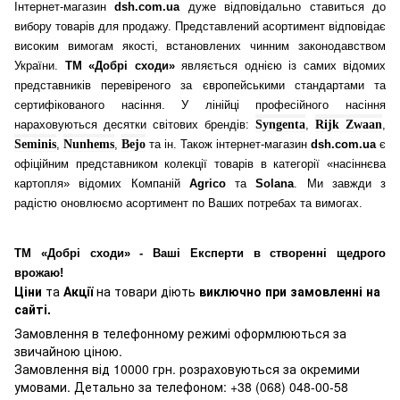
Інтернет-магазин
dsh.com.ua
дуже відповідально ставиться до
вибору товарів для продажу. Представлений асортимент відповідає
високим вимогам якості, встановлених чинним законодавством
України.
ТМ «Добрі сходи»
являється однією із самих відомих
представників перевіреного за європейськими стандартами та
сертифікованого насіння. У лінійці професійного насіння
нараховуються десятки світових брендів:
Syngenta
,
Rijk Zwaan
,
Seminis
,
Nunhems
,
Bejo
та ін. Також інтернет-магазин
dsh.com.ua
є
офіційним представником колекції товарів в категорії «насіннєва
картопля» відомих Компаній
Agrico
та
Solana
. Ми завжди з
радістю оновлюємо асортимент по Ваших потребах та вимогах.
ТМ «Добрі сходи» - Ваші Експерти в створенні щедрого
врожаю!
Ціни
та
Акції
на товари діють
виключно при замовленні на
сайті.
Замовлення в телефонному режимі оформлюються за
звичайною ціною.
Замовлення від 10000 грн. розраховуються за окремими
умовами. Детально за телефоном: +38 (068) 048-00-58