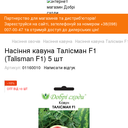
Партнерство для магазинів та дистриб'юторів!
Зареєструйся на сайті, зателефонуй за номером +38(098)
007-00-47 та отримуй доступ до дилерських цін!
Насіння овочів
Насіння кавуна
Насіння кавуна Талісман F1
Насіння кавуна Талісман F1
(Talisman F1) 5 шт
Артикул:
01160010
Написати відгук
−10%
ОПТ ВІД 10 ШТ