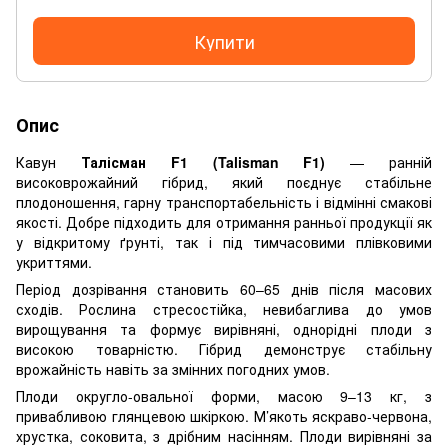
Купити
Опис
Кавун
Талісман F1 (Talisman F1)
— ранній
високоврожайний гібрид, який поєднує стабільне
плодоношення, гарну транспортабельність і відмінні смакові
якості. Добре підходить для отримання ранньої продукції як
у відкритому ґрунті, так і під тимчасовими плівковими
укриттями.
Період дозрівання становить 60–65 днів після масових
сходів. Рослина стресостійка, невибаглива до умов
вирощування та формує вирівняні, однорідні плоди з
високою товарністю. Гібрид демонструє стабільну
врожайність навіть за змінних погодних умов.
Плоди округло-овальної форми, масою 9–13 кг, з
привабливою глянцевою шкіркою. М’якоть яскраво-червона,
хрустка, соковита, з дрібним насінням. Плоди вирівняні за