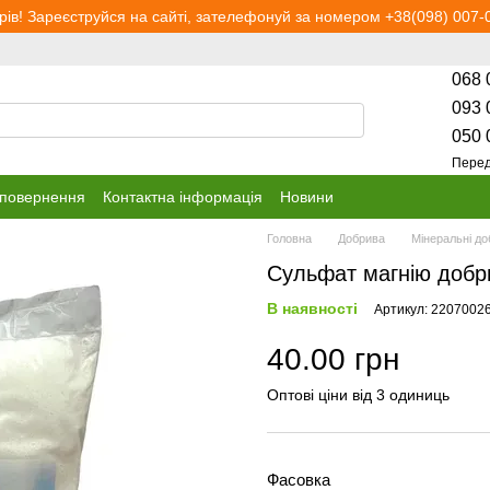
рів! Зареєструйся на сайті, зателефонуй за номером +38(098) 007-0
068 
093 
050 
Перед
 повернення
Контактна інформація
Новини
Головна
Добрива
Мінеральні д
Сульфат магнію добр
В наявності
Артикул: 2207002
40.00 грн
Оптові ціни від 3 одиниць
Фасовка