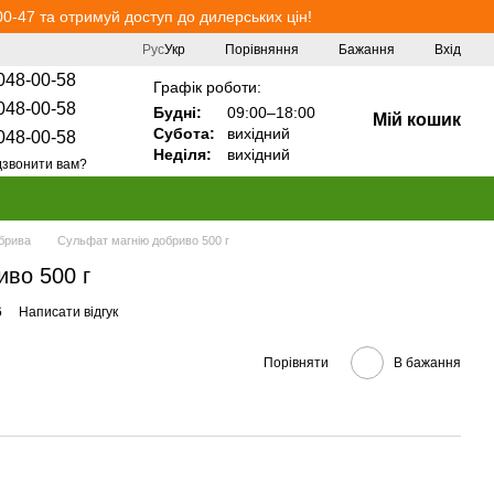
0-47 та отримуй доступ до дилерських цін!
Порівняння
Рус
Укр
Бажання
Вхід
048-00-58
Графік роботи:
048-00-58
Будні:
09:00–18:00
Мій кошик
Субота:
вихідний
048-00-58
Неділя:
вихідний
звонити вам?
обрива
Сульфат магнію добриво 500 г
иво 500 г
6
Написати відгук
Порівняти
В бажання