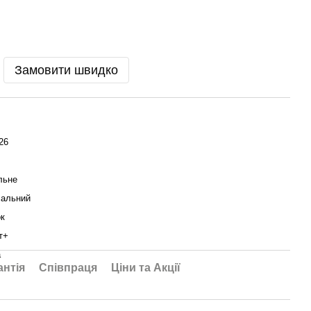
Замовити швидко
26
льне
сальний
к
т+
а
антія
Співпраця
Ціни та Акції