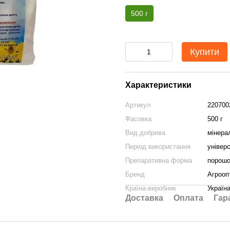
500 г
Купити
Характеристики
Артикул
220700
Фасовка
500 г
Вид добрива
мінера
Період використання
універ
Препаративна форма
порошо
Бренд
Агрооп
Країна-виробник
Україн
Доставка
Оплата
Гар