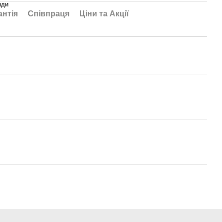
нди
антія
Співпраця
Ціни та Акції