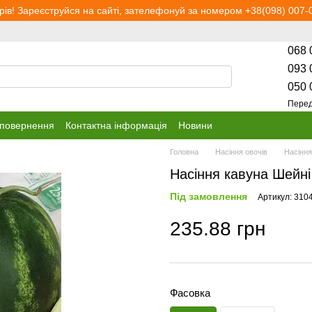
рів! Зареєструйся на сайті, зателефонуй за номером +38(098) 007-0
068 
093 
050 
Перед
 повернення
Контактна інформація
Новини
Головна
Насіння овочів
Насіння
Насіння кавуна Шейні
Під замовлення
Артикул: 310
235.88 грн
Фасовка