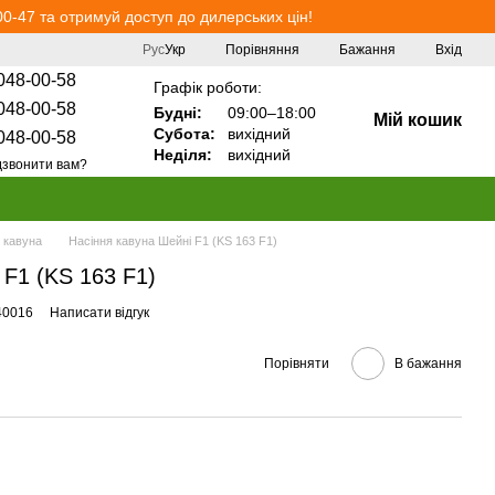
0-47 та отримуй доступ до дилерських цін!
Порівняння
Рус
Укр
Бажання
Вхід
048-00-58
Графік роботи:
048-00-58
Будні:
09:00–18:00
Мій кошик
Субота:
вихідний
048-00-58
Неділя:
вихідний
звонити вам?
 кавуна
Насіння кавуна Шейні F1 (KS 163 F1)
 F1 (KS 163 F1)
40016
Написати відгук
Порівняти
В бажання