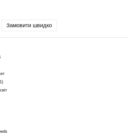
Замовити швидко
6
кет
1)
світ
eeds