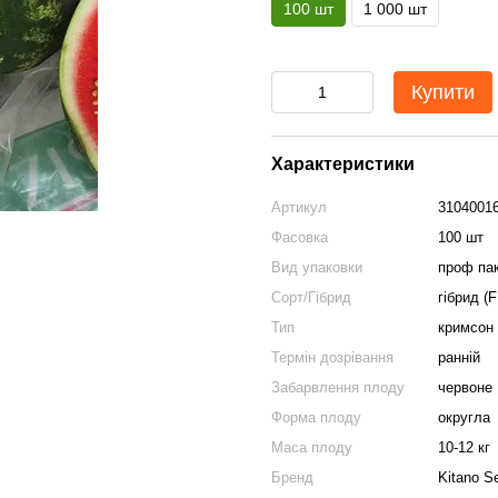
100 шт
1 000 шт
Купити
Характеристики
Артикул
3104001
Фасовка
100 шт
Вид упаковки
проф па
Сорт/Гібрид
гібрид (F
Тип
кримсон 
Термін дозрівання
ранній
Забарвлення плоду
червоне
Форма плоду
округла
Маса плоду
10-12 кг
Бренд
Kitano S