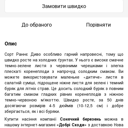
Замовити швидко
До обраного
Порівняти
Опис
Сорт Раннє Диво особливо гарний напровесні, тому що
швидко росте на холодних ґрунтах. У нього є високе смачне
темно-зелене листя з червоними черешками і злегка
плескаті коренеплоди з напрочуд солодким смаком. Ви
можете використовувати маленьке «дитяче» листя в
салатній суміші, підрощене ніжне листя для зелені і темний
буряк для літніх страв. Це досить солодкий буряк з повним
багатим смаком гладких рівних коренеплодів з ніжною
темно-червоною м'якоттю. Швидко росте, за 50 днів
досягаючи розмірів 4-5 дюймів (10-12,5 см) і добре
зберігається, як і всі буряки.
Купити насіння компанії
Сонячний березень
можна в
нашому інтернет-магазині
«Добрі Сходи»
з доставкою Нова