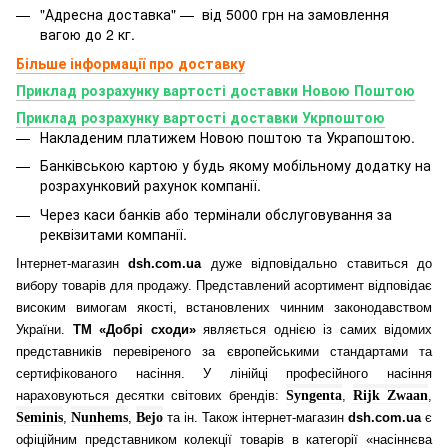
"Адресна доставка" — від 5000 грн на замовлення
вагою до 2 кг.
Більше інформації про доставку
Приклад розрахунку вартості доставки Новою Поштою
Приклад розрахунку вартості доставки Укрпоштою
Накладеним платижем Новою поштою та Украпоштою.
Банківською картою у будь якому мобільному додатку
на
розрахунковий рахунок компанії.
Через каси банків або термінали обслуговування за
реквізитами компанії.
Інтернет-магазин
dsh.com.ua
дуже відповідально ставиться до
вибору товарів для продажу. Представлений асортимент відповідає
високим вимогам якості, встановлених чинним законодавством
України.
ТМ «Добрі сходи»
являється однією із самих відомих
представників перевіреного за європейськими стандартами та
сертифікованого насіння. У лінійці професійного насіння
нараховуються десятки світових брендів:
Syngenta
,
Rijk Zwaan
,
Seminis
,
Nunhems
,
Bejo
та ін. Також інтернет-магазин
dsh.com.ua
є
офіційним представником колекції товарів в категорії «насіннєва