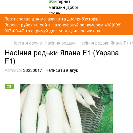
Партнерство для магазинів та дистриб'юторів!
Зареєструйся на сайті, зателефонуй за номером +38(098)
007-00-47 та отримуй доступ до дилерських цін!
Насіння овочів
Насіння редьки
Насіння редьки Япана F1 (
Насіння редьки Япана F1 (Yapana
F1)
Артикул:
36230017
Написати відгук
ХІТ