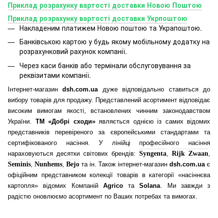
Приклад розрахунку вартості доставки Новою Поштою
Приклад розрахунку вартості доставки Укрпоштою
Накладеним платижем Новою поштою та Украпоштою.
Банківською картою у будь якому мобільному додатку
на
розрахунковий рахунок компанії.
Через каси банків або термінали обслуговування за
реквізитами компанії.
Інтернет-магазин
dsh.com.ua
дуже відповідально ставиться до
вибору товарів для продажу. Представлений асортимент відповідає
високим вимогам якості, встановлених чинним законодавством
України.
ТМ «Добрі сходи»
являється однією із самих відомих
представників перевіреного за європейськими стандартами та
сертифікованого насіння. У лінійці професійного насіння
нараховуються десятки світових брендів:
Syngenta
,
Rijk Zwaan
,
Seminis
,
Nunhems
,
Bejo
та ін. Також інтернет-магазин
dsh.com.ua
є
офіційним представником колекції товарів в категорії «насіннєва
картопля» відомих Компаній
Agrico
та
Solana
. Ми завжди з
радістю оновлюємо асортимент по Ваших потребах та вимогах.