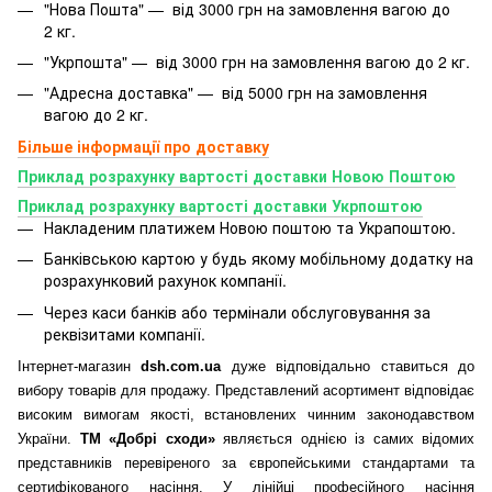
"Нова Пошта" — від 3000 грн на замовлення вагою до
2 кг.
"Укрпошта" — від 3000 грн на замовлення вагою до 2 кг.
"Адресна доставка" — від 5000 грн на замовлення
вагою до 2 кг.
Більше інформації про доставку
Приклад розрахунку вартості доставки Новою Поштою
Приклад розрахунку вартості доставки Укрпоштою
Накладеним платижем Новою поштою та Украпоштою.
Банківською картою у будь якому мобільному додатку
на
розрахунковий рахунок компанії.
Через каси банків або термінали обслуговування за
реквізитами компанії.
Інтернет-магазин
dsh.com.ua
дуже відповідально ставиться до
вибору товарів для продажу. Представлений асортимент відповідає
високим вимогам якості, встановлених чинним законодавством
України.
ТМ «Добрі сходи»
являється однією із самих відомих
представників перевіреного за європейськими стандартами та
сертифікованого насіння. У лінійці професійного насіння