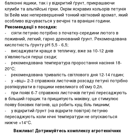
балконні ящики, так і у відкритий ґрунт, прикрашаючи
клумби та альпійські гірки. Окрім яскравих кольорів петунія
Ізі Вейв має неперевершений тонкий квітковий аромат, який
особливо відчувається у вечірні та вранішні години.
Рекомендації з посадки:
- сіяти петунію потрібно з початку-середини лютого в
поживний, легкий, гарно дренований ґрунт. Рекомендована
кислотність ґрунту pH 5,5 - 6,5;
- висаджувати краще в тепличку, вже за 10-12 днів
з’являються перші сходи;
- рекомендована температура проростання насіння 18-
20°C;
- рекомендована тривалість світлового дня 12-14 годин;
- у «віці» 2-3 справжніх листочків розсаду петунії потрібно
розпікірувати в горщики невеликого об’єму 0,2л.
- при появі 6-7 справжніх листочків петунії пересаджують
в більший горщик та прищипують маківку, це стимулює
появу бокових пагонів, що робить кущ біль пишним;
- у відкритий ґрунт (на відкрите повітря) петунію
пересаджують коли нічні температури не опускаються
нижче +14°C.
Важливо! Дотримуйтесь комплексу агротехнічних