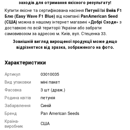
заходів для отримання якісного результату!
Купити якісне та сертифікована насіння
Петунії Ізі Вейв F1
Блю (Easy Wave F1 Blue)
від компанії
PanAmerican Seed
(США)
можна в нашому інтернет магазині
«Добрі Сходи»
з
доставкою по всій території України або забрати
самовивозом за адресою м. Київ, вул. Стеценка 33.
Зовнішній вигляд вирощеної продукції може дещо
відрізнятися від зразка, зображеного на фото.
Характеристики
Артикул
03010035
Вид упаковки
міні пакет
Фасовка
3 шт (драж.)
Родина квітів
петунія
Забарвлення
Синій
Бренд
Pan American Seeds
Країна-
США
виробник