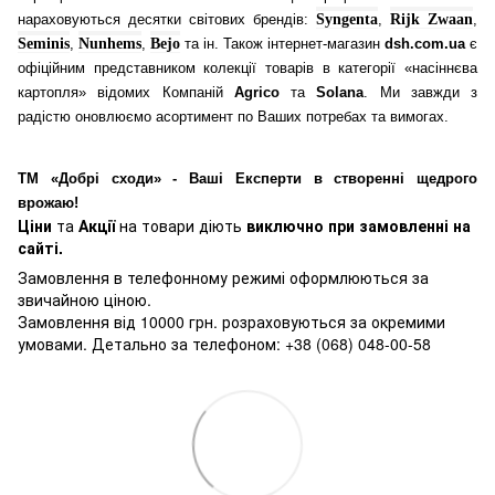
нараховуються десятки світових брендів:
Syngenta
,
Rijk Zwaan
,
Seminis
,
Nunhems
,
Bejo
та ін. Також інтернет-магазин
dsh.com.ua
є
офіційним представником колекції товарів в категорії «насіннєва
картопля» відомих Компаній
Agrico
та
Solana
. Ми завжди з
радістю оновлюємо асортимент по Ваших потребах та вимогах.
ТМ «Добрі сходи» - Ваші Експерти в створенні щедрого
врожаю!
Ціни
та
Акції
на товари діють
виключно при замовленні на
сайті.
Замовлення в телефонному режимі оформлюються за
звичайною ціною.
Замовлення від 10000 грн. розраховуються за окремими
умовами. Детально за телефоном: +38 (068) 048-00-58