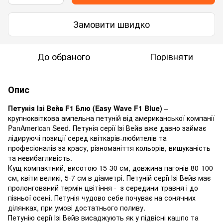
Замовити швидко
До обраного
Порівняти
Опис
Петунія Ізі Вейв F1 Блю (Easy Wave F1 Blue)
–
крупноквіткова ампельна петуній від американської компанії
PanAmerican Seed. Петунія серії Ізі Вейв вже давно займає
лідируючі позиції серед квіткарів-любителів та
професіоналів за красу, різноманіття кольорів, вишуканість
та невибагливість.
Кущ компактний, висотою 15-30 см, довжина пагонів 80-100
см, квіти великі, 5-7 см в діаметрі. Петуній серії Ізі Вейв має
пролонгований термін цвітіння - з середини травня і до
пізньої осені. Петунія чудово себе почуває на сонячних
ділянках, при умові достатнього поливу.
Петунію серії Ізі Вейв висаджують як у підвісні кашпо та