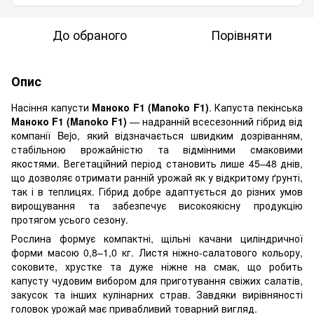
До обраного
Порівняти
Опис
Насіння капусти
Маноко F1 (Manoko F1)
. Капуста пекінська
Маноко F1 (Manoko F1)
— надранній всесезонний гібрид від
компанії Bejo, який відзначається швидким дозріванням,
стабільною врожайністю та відмінними смаковими
якостями. Вегетаційний період становить лише 45–48 днів,
що дозволяє отримати ранній урожай як у відкритому ґрунті,
так і в теплицях. Гібрид добре адаптується до різних умов
вирощування та забезпечує високоякісну продукцію
протягом усього сезону.
Рослина формує компактні, щільні качани циліндричної
форми масою 0,8–1,0 кг. Листя ніжно-салатового кольору,
соковите, хрустке та дуже ніжне на смак, що робить
капусту чудовим вибором для приготування свіжих салатів,
закусок та інших кулінарних страв. Завдяки вирівняності
головок урожай має привабливий товарний вигляд.