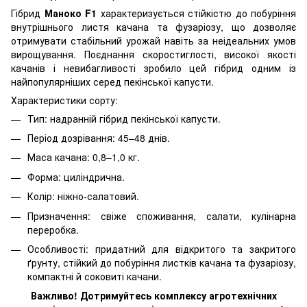
Гібрид
Маноко F1
характеризується стійкістю до побуріння
внутрішнього листя качана та фузаріозу, що дозволяє
отримувати стабільний урожай навіть за неідеальних умов
вирощування. Поєднання скоростиглості, високої якості
качанів і невибагливості зробило цей гібрид одним із
найпопулярніших серед пекінської капусти.
Характеристики сорту:
Тип: надранній гібрид пекінської капусти.
Період дозрівання: 45–48 днів.
Маса качана: 0,8–1,0 кг.
Форма: циліндрична.
Колір: ніжно-салатовий.
Призначення: свіже споживання, салати, кулінарна
переробка.
Особливості: придатний для відкритого та закритого
ґрунту, стійкий до побуріння листків качана та фузаріозу,
компактні й соковиті качани.
Важливо! Дотримуйтесь комплексу агротехнічних