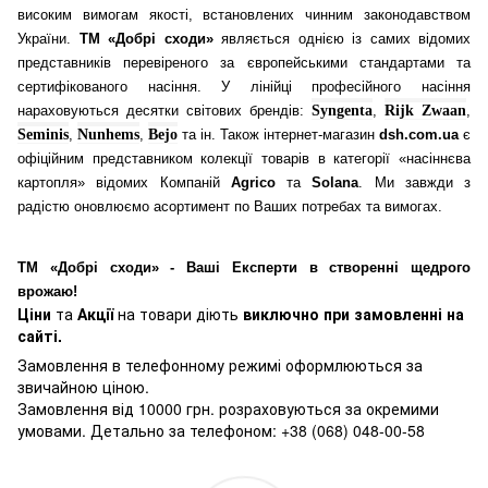
високим вимогам якості, встановлених чинним законодавством
України.
ТМ «Добрі сходи»
являється однією із самих відомих
представників перевіреного за європейськими стандартами та
сертифікованого насіння. У лінійці професійного насіння
нараховуються десятки світових брендів:
Syngenta
,
Rijk Zwaan
,
Seminis
,
Nunhems
,
Bejo
та ін. Також інтернет-магазин
dsh.com.ua
є
офіційним представником колекції товарів в категорії «насіннєва
картопля» відомих Компаній
Agrico
та
Solana
. Ми завжди з
радістю оновлюємо асортимент по Ваших потребах та вимогах.
ТМ «Добрі сходи» - Ваші Експерти в створенні щедрого
врожаю!
Ціни
та
Акції
на товари діють
виключно при замовленні на
сайті.
Замовлення в телефонному режимі оформлюються за
звичайною ціною.
Замовлення від 10000 грн. розраховуються за окремими
умовами. Детально за телефоном: +38 (068) 048-00-58