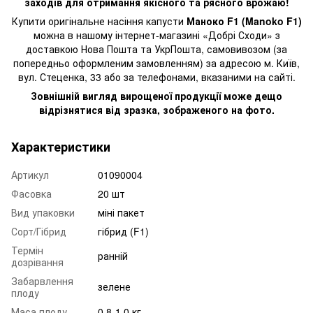
заходів для отримання якісного та рясного врожаю!
Купити оригінальне насіння капусти
Маноко F1 (Manoko F1)
можна в нашому інтернет-магазині «Добрі Сходи» з
доставкою Нова Пошта та УкрПошта, самовивозом (за
попередньо оформленим замовленням) за адресою м. Київ,
вул. Стеценка, 33 або за телефонами, вказаними на сайті.
Зовнішній вигляд вирощеної продукції може дещо
відрізнятися від зразка, зображеного на фото.
Характеристики
Артикул
01090004
Фасовка
20 шт
Вид упаковки
міні пакет
Сорт/Гібрид
гібрид (F1)
Термін
ранній
дозрівання
Забарвлення
зелене
плоду
Маса плоду
0,8-1,0 кг