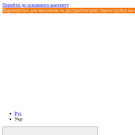
Перейти до основного контенту
Партнерство для магазинів та дистриб'юторів! Зареєструйся на 
Рус
Укр