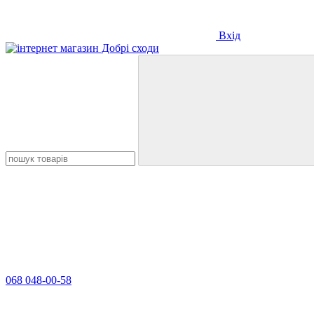
Вхід
068 048-00-58