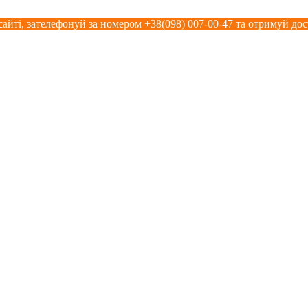
сайті, зателефонуй за номером +38(098) 007-00-47 та отримуй дос