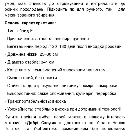
умов, має стійкість до стрілкування й витривалість до
осінніх похолодань. Підходить як для ручного, так і для
механізованого збирання.
Основні характеристики:
- Тип: гібрид F1
- Призначення: літньо-осіннє вирощування
- Вегетаційний період: 120–130 днів після висадки розсади
- Довжина ніжки: 25–30 см
- Діаметр стебла: 3–4 см
- Колір листя: темно-зелений з восковим нальотом
- Смак: ніжний, без гіркоти
- Стійкість: до стрілкування, витримує помірні заморозки
- Використання: свіже споживання, кулінарія, переробка
- Транспортабельність: висока
- Урожайність: стабільно висока при дотриманні технології
Купити насіння цибулі порей можна в нашому інтернет-
магазині
«Добрі Сходи»
з доставкою по Україні Новою
Поштою та УкрПоштою, самовивозом (за попередньо