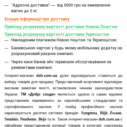
"Адресна доставка" — від 5000 грн на замовлення
вагою до 2 кг.
Більше інформації про доставку
Приклад розрахунку вартості доставки Новою Поштою
Приклад розрахунку вартості доставки Укрпоштою
Накладеним платижем Новою поштою та Украпоштою.
Банківською картою у будь якому мобільному додатку
на
розрахунковий рахунок компанії.
Через каси банків або термінали обслуговування за
реквізитами компанії.
Інтернет-магазин
dsh.com.ua
дуже відповідально ставиться до
вибору товарів для продажу. Представлений асортимент відповідає
високим вимогам якості, встановлених чинним законодавством
України.
ТМ «Добрі сходи»
являється однією із самих відомих
представників перевіреного за європейськими стандартами та
сертифікованого насіння. У лінійці професійного насіння
нараховуються десятки світових брендів:
Syngenta
,
Rijk Zwaan
,
Seminis
,
Nunhems
,
Bejo
та ін. Також інтернет-магазин
dsh.com.ua
є
офіційним представником колекції товарів в категорії «насіннєва