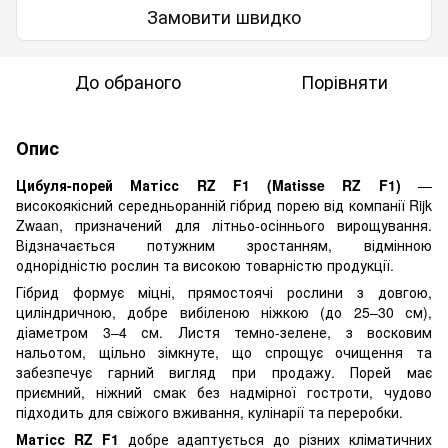
Замовити швидко
До обраного
Порівняти
Опис
Цибуля-порей Матісс RZ F1 (Matisse RZ F1)
—
високоякісний середньоранній гібрид порею від компанії Rijk
Zwaan, призначений для літньо-осіннього вирощування.
Відзначається потужним зростанням, відмінною
однорідністю рослин та високою товарністю продукції.
Гібрид формує міцні, прямостоячі рослини з довгою,
циліндричною, добре вибіленою ніжкою (до 25–30 см),
діаметром 3–4 см. Листя темно-зелене, з восковим
нальотом, щільно зімкнуте, що спрощує очищення та
забезпечує гарний вигляд при продажу. Порей має
приємний, ніжний смак без надмірної гостроти, чудово
підходить для свіжого вживання, кулінарії та переробки.
Матісс RZ F1
добре адаптується до різних кліматичних