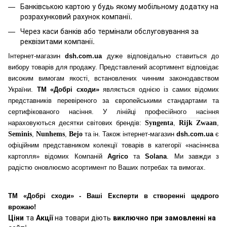
Банківською картою у будь якому мобільному додатку
на
розрахунковий рахунок компанії.
Через каси банків або термінали обслуговування за
реквізитами компанії.
Інтернет-магазин
dsh.com.ua
дуже відповідально ставиться до
вибору товарів для продажу. Представлений асортимент відповідає
високим вимогам якості, встановлених чинним законодавством
України.
ТМ «Добрі сходи»
являється однією із самих відомих
представників перевіреного за європейськими стандартами та
сертифікованого насіння. У лінійці професійного насіння
нараховуються десятки світових брендів:
Syngenta
,
Rijk Zwaan
,
Seminis
,
Nunhems
,
Bejo
та ін. Також інтернет-магазин
dsh.com.ua
є
офіційним представником колекції товарів в категорії «насіннєва
картопля» відомих Компаній
Agrico
та
Solana
. Ми завжди з
радістю оновлюємо асортимент по Ваших потребах та вимогах.
ТМ «Добрі сходи» - Ваші Експерти в створенні щедрого
врожаю!
Ціни
та
Акції
на товари діють
виключно при замовленні на