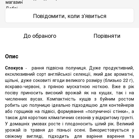
Повідомити, коли з'явиться
До обраного
Порівняти
Опис
Спокуса
- рання підвісна полуниця. Дуже продуктивний,
ексклюзивний сорт англійської селекції, який дає ароматні,
щільні, дуже соковиті ягоди великого розміру (близько 22 г),
яскраво-червоні, з пряною мускатною ноткою. Вже в рік
посіву приносить високий врожай як на кущах, так і на
численних вусах. Компактність кущів з буйним ростом
робить цю полуницю ідеально підходящою для контейнерів
або горщиків на підвісі, формування «полуничної стінки», а
також для коротких кліматичних сезонів у відкритому грунті.
У домашніх умовах росте і плодоносить цілий рік. Великий
урожай із травня до пізньої осені. Використовується у
свіжому вигляді, підходить для варіння варення та