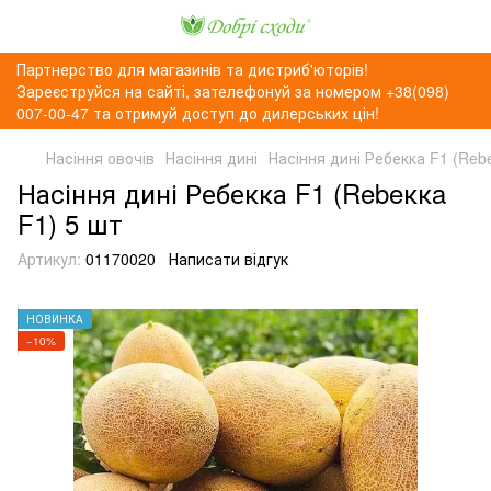
Партнерство для магазинів та дистриб'юторів!
Зареєструйся на сайті, зателефонуй за номером +38(098)
007-00-47 та отримуй доступ до дилерських цін!
Насіння овочів
Насіння дині
Насіння дині Ребекка F1 (Reb
Насіння дині Ребекка F1 (Rebeккa
F1) 5 шт
Артикул:
01170020
Написати відгук
НОВИНКА
−10%