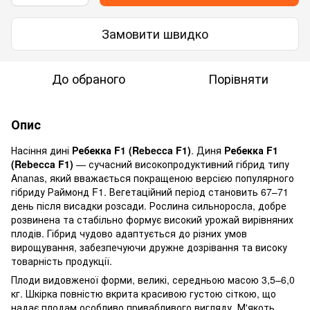
Замовити швидко
До обраного
Порівняти
Опис
Насіння дині
Ребекка F1 (Rebecca F1)
. Диня
Ребекка F1
(Rebecca F1)
— сучасний високопродуктивний гібрид типу
Ananas, який вважається покращеною версією популярного
гібриду Раймонд F1. Вегетаційний період становить 67–71
день після висадки розсади. Рослина сильноросла, добре
розвинена та стабільно формує високий урожай вирівняних
плодів. Гібрид чудово адаптується до різних умов
вирощування, забезпечуючи дружне дозрівання та високу
товарність продукції.
Плоди видовженої форми, великі, середньою масою 3,5–6,0
кг. Шкірка повністю вкрита красивою густою сіткою, що
надає плодам особливо привабливого вигляду. М'якоть