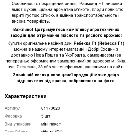
Особливості: покращений аналог Раймонд F1, високий
вміст цукрів, щільна ароматна м'якоть, плоди повністю
вкриті густою сіткою, відмінна транспортабельність і
висока товарність.
Важливо! Дотримуйтесь комплексу агротехнічних
заходів для отримання якісного та рясного врожаю!
Купити оригінальне насіння дині
Ребекка F1 (Rebecca F1)
можна в нашому інтернет-магазині «Добрі Сходи» з
доставкою Нова Пошта та УкрПошта, самовивозом (за
попередньо оформленим замовленням) за адресою м. Київ,
вул. Стеценка, 33 або за телефонами, вказаними на сайті.
Зовнішній вигляд вирощеної продукції може дещо
відрізнятися від зразка, зображеного на фото.
Характеристики
Артикул
01170020
Фасовка
5 шт
Вид упаковки
міні пакет
Сорт/Гібрид
гібрид (F1)