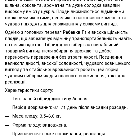
щільна, соковита, ароматна та дуже солодка завдяки
високому вмісту цукрів. Плоди вирізняються відмінними
смаковими якостями, невеликою насіннєвою камерою та
чудово підходять для споживання у свіжому вигляді.
Однією з головних переваг
Ребекки F1
є висока щільність
плодів, що забезпечує відмінну транспортабельність навіть
на великі відстані. Гібрид довго зберігає привабливий
товарний вигляд після збирання врожаю та добре
переносить перевезення без втрати якості. Поєднання
великоплідності, високої солодкості, чудового зовнішнього
вигляду та стабільної врожайності робить цей гібрид
чудовим вибором як для власного споживання, так і для
реалізації.
Характеристики сорту:
Тип: ранній гібрид дині типу Ananas.
Період дозрівання: 67–71 день після висадки розсади.
Маса плоду: 3,5–6,0 кг.
Форма плоду: видовжена.
Призначення: свіже споживання, реалізація.