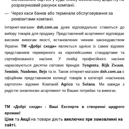
розрахунковий рахунок компанії.
Через каси банків або термінали обслуговування за
реквізитами компанії.
Інтернет-магазин
dsh.com.ua
дуже відповідально ставиться до
вибору товарів для продажу. Представлений асортимент відповідає
високим вимогам якості, встановлених чинним законодавством
України.
ТМ «Добрі сходи»
являється однією із самих відомих
представників перевіреного за європейськими стандартами та
сертифікованого насіння. У лінійці професійного насіння
нараховуються десятки світових брендів:
Syngenta
,
Rijk Zwaan
,
Seminis
,
Nunhems
,
Bejo
та ін. Також інтернет-магазин
dsh.com.ua
є
офіційним представником колекції товарів в категорії «насіннєва
картопля» відомих Компаній
Agrico
та
Solana
. Ми завжди з
радістю оновлюємо асортимент по Ваших потребах та вимогах.
ТМ «Добрі сходи» - Ваші Експерти в створенні щедрого
врожаю!
Ціни
та
Акції
на товари діють
виключно при замовленні на
сайті.