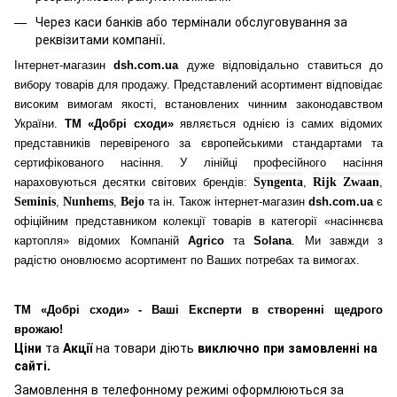
Через каси банків або термінали обслуговування за
реквізитами компанії.
Інтернет-магазин
dsh.com.ua
дуже відповідально ставиться до
вибору товарів для продажу. Представлений асортимент відповідає
високим вимогам якості, встановлених чинним законодавством
України.
ТМ «Добрі сходи»
являється однією із самих відомих
представників перевіреного за європейськими стандартами та
сертифікованого насіння. У лінійці професійного насіння
нараховуються десятки світових брендів:
Syngenta
,
Rijk Zwaan
,
Seminis
,
Nunhems
,
Bejo
та ін. Також інтернет-магазин
dsh.com.ua
є
офіційним представником колекції товарів в категорії «насіннєва
картопля» відомих Компаній
Agrico
та
Solana
. Ми завжди з
радістю оновлюємо асортимент по Ваших потребах та вимогах.
ТМ «Добрі сходи» - Ваші Експерти в створенні щедрого
врожаю!
Ціни
та
Акції
на товари діють
виключно при замовленні на
сайті.
Замовлення в телефонному режимі оформлюються за