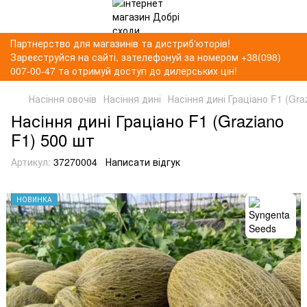
Партнерство для магазинів та дистриб'юторів!
Зареєструйся на сайті, зателефонуй за номером +38(098)
007-00-47 та отримуй доступ до дилерських цін!
Насіння овочів
Насіння дині
Насіння дині Граціано F1 (Gra
Насіння дині Граціано F1 (Graziano
F1) 500 шт
Артикул:
37270004
Написати відгук
НОВИНКА