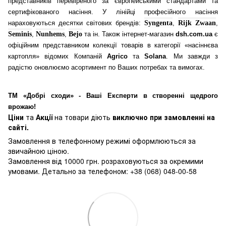
представників перевіреного за європейськими стандартами та
сертифікованого насіння. У лінійці професійного насіння
нараховуються десятки світових брендів:
Syngenta
,
Rijk Zwaan
,
Seminis
,
Nunhems
,
Bejo
та ін. Також інтернет-магазин
dsh.com.ua
є
офіційним представником колекції товарів в категорії «насіннєва
картопля» відомих Компаній
Agrico
та
Solana
. Ми завжди з
радістю оновлюємо асортимент по Ваших потребах та вимогах.
ТМ «Добрі сходи» - Ваші Експерти в створенні щедрого
врожаю!
Ціни
та
Акції
на товари діють
виключно при замовленні на
сайті.
Замовлення в телефонному режимі оформлюються за
звичайною ціною.
Замовлення від 10000 грн. розраховуються за окремими
умовами. Детально за телефоном: +38 (068) 048-00-58