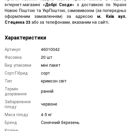
інтернет-магазині
«Добрі Сходи»
з доставкою по Україні
Новою Поштою та УкрПоштою, самовивозом (за попередньо
оформленим замовленням) за адресою
м. Київ вул.
Стеценка 33
або за телефонами, вказаним на сайті.
Характеристики
Артикул
46010042
Фасовка
20 шт
Вид упаковки
міні пакет
Сорт/Гібрид
сорт
Тип
кримсон світ
Термін
ранній
дозрівання
Забарвлення
червоне
плоду
Маса плоду
4-5 кг
Бренд
Сонячний березень
Країна-