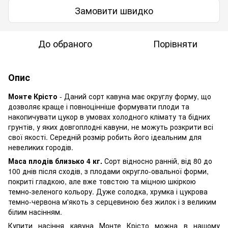
Замовити швидко
До обраного
Порівняти
Опис
Монте Крісто
- Даний сорт кавуна має округлу форму, що
дозволяє краще і повноцінніше формувати плоди та
накопичувати цукор в умовах холодного клімату та бідних
грунтів, у яких довгоплодні кавуни, не можуть розкрити всі
свої якості. Середній розмір робить його ідеальним для
невеликих городів.
Маса плодів близько 4 кг.
Сорт відносно ранній, від 80 до
100 днів після сходів, з плодами округло-овальної форми,
покриті гладкою, але вже товстою та міцною шкіркою
темно-зеленого кольору. Дуже солодка, хрумка і цукрова
темно-червона м'якоть з серцевиною без жилок і з великим
білим насінням.
Купити насіння кавуна Монте Крісто можна в нашому