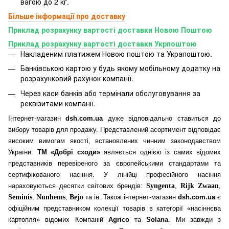
вагою до 2 кг.
Більше інформації про доставку
Приклад розрахунку вартості доставки Новою Поштою
Приклад розрахунку вартості доставки Укрпоштою
Накладеним платижем Новою поштою та Украпоштою.
Банківською картою у будь якому мобільному додатку
на
розрахунковий рахунок компанії.
Через каси банків або термінали обслуговування за
реквізитами компанії.
Інтернет-магазин
dsh.com.ua
дуже відповідально ставиться до
вибору товарів для продажу. Представлений асортимент відповідає
високим вимогам якості, встановлених чинним законодавством
України.
ТМ «Добрі сходи»
являється однією із самих відомих
представників перевіреного за європейськими стандартами та
сертифікованого насіння. У лінійці професійного насіння
нараховуються десятки світових брендів:
Syngenta
,
Rijk Zwaan
,
Seminis
,
Nunhems
,
Bejo
та ін. Також інтернет-магазин
dsh.com.ua
є
офіційним представником колекції товарів в категорії «насіннєва
картопля» відомих Компаній
Agrico
та
Solana
. Ми завжди з