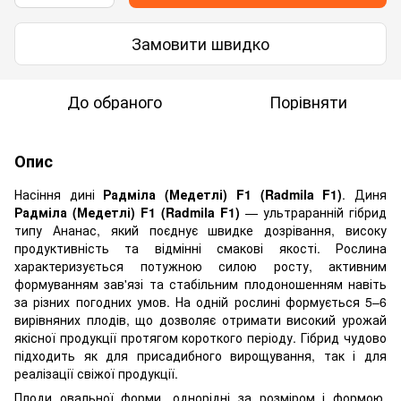
Замовити швидко
До обраного
Порівняти
Опис
Насіння дині
Радміла (Медетлі) F1 (Radmila F1)
. Диня
Радміла (Медетлі) F1 (Radmila F1)
— ультраранній гібрид
типу Ананас, який поєднує швидке дозрівання, високу
продуктивність та відмінні смакові якості. Рослина
характеризується потужною силою росту, активним
формуванням зав'язі та стабільним плодоношенням навіть
за різних погодних умов. На одній рослині формується 5–6
вирівняних плодів, що дозволяє отримати високий урожай
якісної продукції протягом короткого періоду. Гібрид чудово
підходить як для присадибного вирощування, так і для
реалізації свіжої продукції.
Плоди овальної форми, однорідні за розміром і формою,