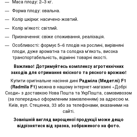
Маса плоду: 2–3 кг.
Форма плоду: овальна.
Колір шкірки: насичено-жовтий.
Колір м'якоті: світлий.
Призначення: свіже споживання, реалізація.
Особливості: формує 5–6 плодів на рослині, вирівняні
плоди, дуже ароматна та солодка м'якоть, висока
транспортабельність, відмінні товарні якості.
Важливо! Дотримуйтесь комплексу агротехнічних
заходів для отримання якісного та рясного врожаю!
Купити оригінальне насіння дині
Радміла (Медетлі) F1
(Radmila F1)
можна в нашому інтернет-магазині «Добрі
Сходи» з доставкою Нова Пошта та УкрПошта, самовивозом
(за попередньо оформленим замовленням) за адресою м.
Київ, вул. Стеценка, 33 або за телефонами, вказаними на
сайті.
Зовнішній вигляд вирощеної продукції може дещо
відрізнятися від зразка, зображеного на фото.