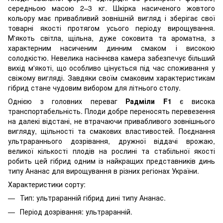
середньою масою 2–3 кг. Шкірка насиченого жовтого
кольору має привабливий зовнішній вигляд і зберігає свої
товарні якості протягом усього періоду вирощування.
М'якоть світла, щільна, дуже соковита та ароматна, з
характерним насиченим динним смаком і високою
солодкістю. Невелика насіннєва камера забезпечує більший
вихід м'якоті, що особливо цінується під час споживання у
свіжому вигляді. Завдяки своїм смаковим характеристикам
гібрид стане чудовим вибором для літнього столу.
Однією з головних переваг
Радміли F1
є висока
транспортабельність. Плоди добре переносять перевезення
на далекі відстані, не втрачаючи привабливого зовнішнього
вигляду, щільності та смакових властивостей. Поєднання
ультрараннього дозрівання, дружної віддачі врожаю,
великої кількості плодів на рослині та стабільної якості
робить цей гібрид одним із найкращих представників динь
типу Ананас для вирощування в різних регіонах України.
Характеристики сорту:
Тип: ультраранній гібрид дині типу Ананас.
Період дозрівання: ультраранній.