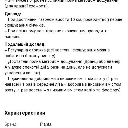
(для кращої схожості).
Догляд:
– При досягненні газоном висоти 10 см, проводиться перше
скошування кінчиків.
– При осінньому посіві перше скошування проводять
навесні.
Подальший догляд:
– Регулярна стрижка (всі наступні скошування можна
робити на бажану висоту).
– Достатній полив методом дощування (Вранці або ввечері.
А у дуже спекотні дні 2 рази на день, але не допускати
утворення калюж).
– Підживлення добривами з високим вмістом азоту (1 раз
навесні і 1 раз в середині літа – добрива з високим вмістом
азоту; 1 раз восени – з низьким вмістом калію та фосфору).
Характеристики
Бренд
Planta