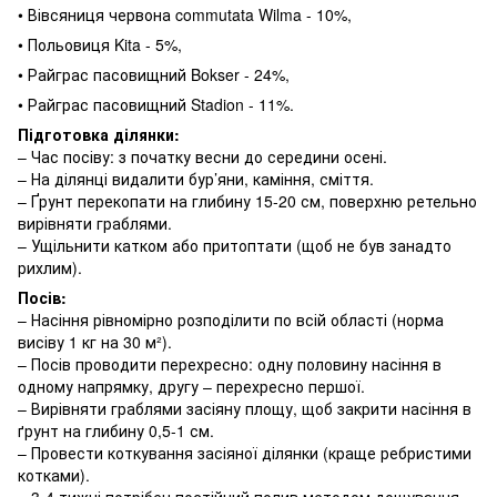
• Вівсяниця червона commutata Wilma - 10%,
• Польовиця Kita - 5%,
• Райграс пасовищний Bokser - 24%,
• Райграс пасовищний Stadion - 11%.
Підготовка ділянки:
– Час посіву: з початку весни до середини осені.
– На ділянці видалити бур’яни, каміння, сміття.
– Ґрунт перекопати на глибину 15-20 см, поверхню ретельно
вирівняти граблями.
– Ущільнити катком або притоптати (щоб не був занадто
рихлим).
Посів:
– Насіння рівномірно розподілити по всій області (норма
висіву 1 кг на 30 м²).
– Посів проводити перехресно: одну половину насіння в
одному напрямку, другу – перехресно першої.
– Вирівняти граблями засіяну площу, щоб закрити насіння в
ґрунт на глибину 0,5-1 см.
– Провести коткування засіяної ділянки (краще ребристими
котками).
– 3-4 тижні потрібен постійний полив методом дощування