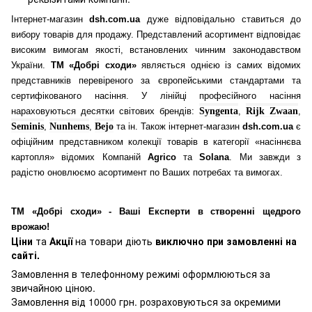
Інтернет-магазин
dsh.com.ua
дуже відповідально ставиться до
вибору товарів для продажу. Представлений асортимент відповідає
високим вимогам якості, встановлених чинним законодавством
України.
ТМ «Добрі сходи»
являється однією із самих відомих
представників перевіреного за європейськими стандартами та
сертифікованого насіння. У лінійці професійного насіння
нараховуються десятки світових брендів:
Syngenta
,
Rijk Zwaan
,
Seminis
,
Nunhems
,
Bejo
та ін. Також інтернет-магазин
dsh.com.ua
є
офіційним представником колекції товарів в категорії «насіннєва
картопля» відомих Компаній
Agrico
та
Solana
. Ми завжди з
радістю оновлюємо асортимент по Ваших потребах та вимогах.
ТМ «Добрі сходи» - Ваші Експерти в створенні щедрого
врожаю!
Ціни
та
Акції
на товари діють
виключно при замовленні на
сайті.
Замовлення в телефонному режимі оформлюються за
звичайною ціною.
Замовлення від 10000 грн. розраховуються за окремими