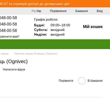
0-47 та отримуй доступ до дилерських цін!
Порівняння
Рус
Укр
Бажання
Вхід
048-00-58
Графік роботи:
048-00-58
Будні:
09:00–18:00
Мій кошик
Субота:
вихідний
048-00-58
Неділя:
вихідний
звонити вам?
я перцю
Насіння перцю Огнівець (Ognivec)
ць (Ognivec)
Написати відгук
Порівняти
В бажання