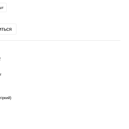
шт
иться
2
т
гіркий)