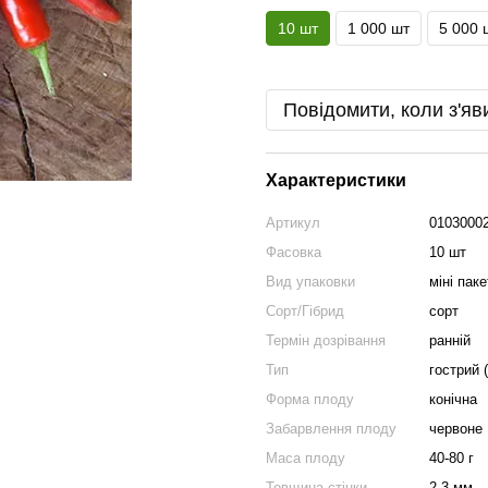
10 шт
1 000 шт
5 000 
Повідомити, коли з'яв
Характеристики
Артикул
0103000
Фасовка
10 шт
Вид упаковки
міні паке
Сорт/Гібрид
сорт
Термін дозрівання
ранній
Тип
гострий (
Форма плоду
конічна
Забарвлення плоду
червоне
Маса плоду
40-80 г
Товщина стінки
2-3 мм