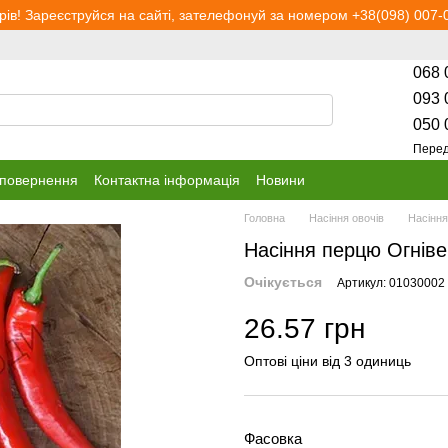
рів! Зареєструйся на сайті, зателефонуй за номером +38(098) 007-0
068 
093 
050 
Перед
 повернення
Контактна інформація
Новини
Головна
Насіння овочів
Насінн
Насіння перцю Огніве
Очікується
Артикул: 01030002
26.57 грн
Оптові ціни від 3 одиниць
Фасовка