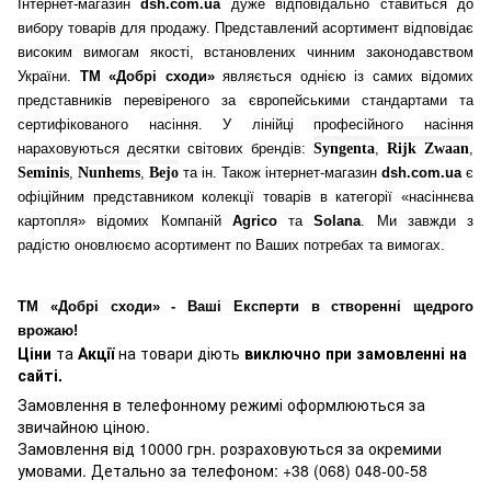
Інтернет-магазин
dsh.com.ua
дуже відповідально ставиться до
вибору товарів для продажу. Представлений асортимент відповідає
високим вимогам якості, встановлених чинним законодавством
України.
ТМ «Добрі сходи»
являється однією із самих відомих
представників перевіреного за європейськими стандартами та
сертифікованого насіння. У лінійці професійного насіння
нараховуються десятки світових брендів:
Syngenta
,
Rijk Zwaan
,
Seminis
,
Nunhems
,
Bejo
та ін. Також інтернет-магазин
dsh.com.ua
є
офіційним представником колекції товарів в категорії «насіннєва
картопля» відомих Компаній
Agrico
та
Solana
. Ми завжди з
радістю оновлюємо асортимент по Ваших потребах та вимогах.
ТМ «Добрі сходи» - Ваші Експерти в створенні щедрого
врожаю!
Ціни
та
Акції
на товари діють
виключно при замовленні на
сайті.
Замовлення в телефонному режимі оформлюються за
звичайною ціною.
Замовлення від 10000 грн. розраховуються за окремими
умовами. Детально за телефоном: +38 (068) 048-00-58