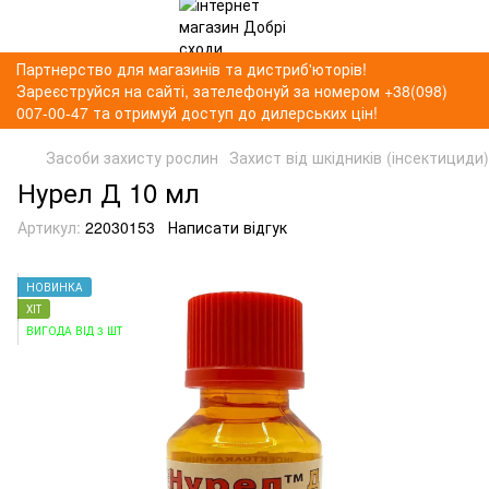
Партнерство для магазинів та дистриб'юторів!
Зареєструйся на сайті, зателефонуй за номером +38(098)
007-00-47 та отримуй доступ до дилерських цін!
Засоби захисту рослин
Захист від шкідників (інсектициди)
Нурел Д 10 мл
Артикул:
22030153
Написати відгук
НОВИНКА
ХІТ
ВИГОДА ВІД 3 ШТ