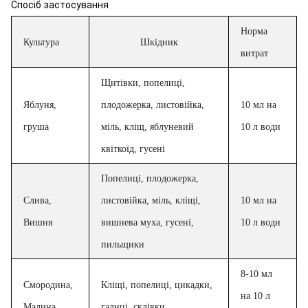
Спосіб застосування
Норма
Культура
Шкідник
витрат
Щитівки, попелиці,
Яблуня,
плодожерка, листовійка,
10 мл на
груша
міль, кліщ, яблуневий
10 л води
квіткоїд, гусені
Попелиці, плодожерка,
Слива,
листовійка, міль, кліщі,
10 мл на
Вишня
вишнева муха, гусені,
10 л води
пильщики
8-10 мл
Смородина,
Кліщі, попелиці, цикадки,
на 10 л
Малина
галиці, склівки