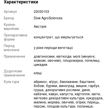
Характеристики
Артикул
22030153
Бренд
Dow AgroSciences
Країна-
Австрія
виробник
Препаративна
концентрат, що емульгується
форма
Період
у різні періоди вегетації
внесення
Призначення
довгоносики, квіткоїди, молі (мінуючі,
злакові, овочеві), плодожерка, попелиці,
цикадки
Додаткове
кліщі
призначення
Культура
абрикос, аґрус, баклажани, баштанні,
бобові, буряки, виноград, вишня, гарбуз,
груша, декоративні рослини, диня,
кабачки, кавун, капуста, картопля, квіти,
квітково-декоративні культури, кукурудза,
малина, морква, овочеві, огірки, перець,
персик, плодові культури, полуниця,