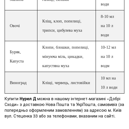
води
8-10 мл
Кліщ, клоп, попелиці,
Овочі
на 10 л
трипси, цибулева муха
води
Клопи, блошки, попелиці,
10-12 мл
Буряк,
мінуюча міль, цикадки,
на 10 л
Капуста
капустяна муха
водм
10 мл на
Виноград
Кліщі, червець, листовійки
10 л води
Купити
Нурел Д
можна в нашому інтернет-магазині «Добрі
Сходи» з доставкою Нова Пошта та УкрПошта, самовивіз (за
попередньо оформленим замовленням) за адресою м. Київ
вул. Стеценка 33 або за телефонами, вказаним на сайті.