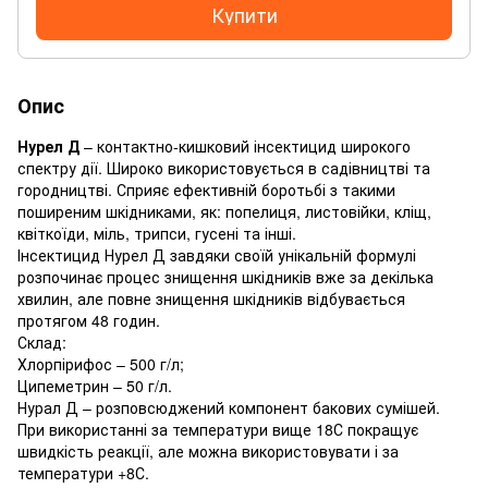
Купити
Опис
Нурел Д
– контактно-кишковий інсектицид широкого
спектру дії. Широко використовується в садівництві та
городництві. Сприяє ефективній боротьбі з такими
поширеним шкідниками, як: попелиця, листовійки, кліщ,
квіткоїди, міль, трипси, гусені та інші.
Інсектицид Нурел Д завдяки своїй унікальній формулі
розпочинає процес знищення шкідників вже за декілька
хвилин, але повне знищення шкідників відбувається
протягом 48 годин.
Склад:
Хлорпірифос – 500 г/л;
Ципеметрин – 50 г/л.
Нурал Д – розповсюджений компонент бакових сумішей.
При використанні за температури вище 18С покращує
швидкість реакції, але можна використовувати і за
температури +8С.