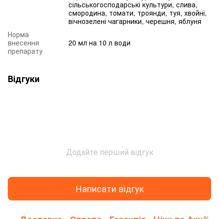
сільськогосподарські культури, слива,
смородина, томати, троянди, туя, хвойні,
вічнозелені чагарники, черешня, яблуня
Норма
внесення
20 мл на 10 л води
препарату
Відгуки
Додайте перший відгук
Написати відгук