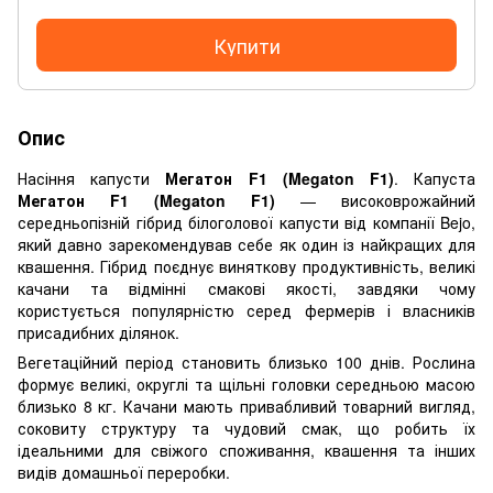
Купити
Опис
Насіння капусти
Мегатон F1 (Megaton F1)
. Капуста
Мегатон F1 (Megaton F1)
— високоврожайний
середньопізній гібрид білоголової капусти від компанії Bejo,
який давно зарекомендував себе як один із найкращих для
квашення. Гібрид поєднує виняткову продуктивність, великі
качани та відмінні смакові якості, завдяки чому
користується популярністю серед фермерів і власників
присадибних ділянок.
Вегетаційний період становить близько 100 днів. Рослина
формує великі, округлі та щільні головки середньою масою
близько 8 кг. Качани мають привабливий товарний вигляд,
соковиту структуру та чудовий смак, що робить їх
ідеальними для свіжого споживання, квашення та інших
видів домашньої переробки.