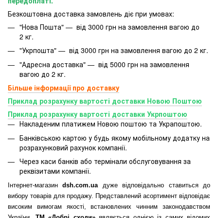
передоплаті.
Безкоштовна доставка замовлень діє при умовах:
"Нова Пошта" — від 3000 грн на замовлення вагою до
2 кг.
"Укрпошта" — від 3000 грн на замовлення вагою до 2 кг.
"Адресна доставка" — від 5000 грн на замовлення
вагою до 2 кг.
Більше інформації про доставку
Приклад розрахунку вартості доставки Новою Поштою
Приклад розрахунку вартості доставки Укрпоштою
Накладеним платижем Новою поштою та Украпоштою.
Банківською картою у будь якому мобільному додатку
на
розрахунковий рахунок компанії.
Через каси банків або термінали обслуговування за
реквізитами компанії.
Інтернет-магазин
dsh.com.ua
дуже відповідально ставиться до
вибору товарів для продажу. Представлений асортимент відповідає
високим вимогам якості, встановлених чинним законодавством
України.
ТМ «Добрі сходи»
являється однією із самих відомих