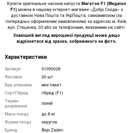
Купити оригінальне насіння капусти
Мегатон F1 (Megaton
F1)
можна в нашому інтернет-магазині «Добрі Сходи» з
доставкою Нова Пошта та УкрПошта, самовивозом (за
попередньо оформленим замовленням) за адресою м. Київ,
вул. Стеценка, 33 або за телефонами, вказаними на сайті.
Зовнішній вигляд вирощеної продукції може дещо
відрізнятися від зразка, зображеного на фото.
Характеристики
Артикул
01050028
Фасовка
20 шт
Вид упаковки
міні пакет
Сорт/Гібрид
гібрид (F1)
Термін
пізній
дозрівання
Маса плоду
до 8 кг
Форма плоду
округла
Бренд
Bejo Zaden