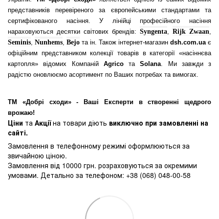
представників перевіреного за європейськими стандартами та
сертифікованого насіння. У лінійці професійного насіння
нараховуються десятки світових брендів:
Syngenta
,
Rijk Zwaan
,
Seminis
,
Nunhems
,
Bejo
та ін. Також інтернет-магазин
dsh.com.ua
є
офіційним представником колекції товарів в категорії «насіннєва
картопля» відомих Компаній
Agrico
та
Solana
. Ми завжди з
радістю оновлюємо асортимент по Ваших потребах та вимогах.
ТМ «Добрі сходи» - Ваші Експерти в створенні щедрого
врожаю!
Ціни
та
Акції
на товари діють
виключно при замовленні на
сайті.
Замовлення в телефонному режимі оформлюються за
звичайною ціною.
Замовлення від 10000 грн. розраховуються за окремими
умовами. Детально за телефоном: +38 (068) 048-00-58