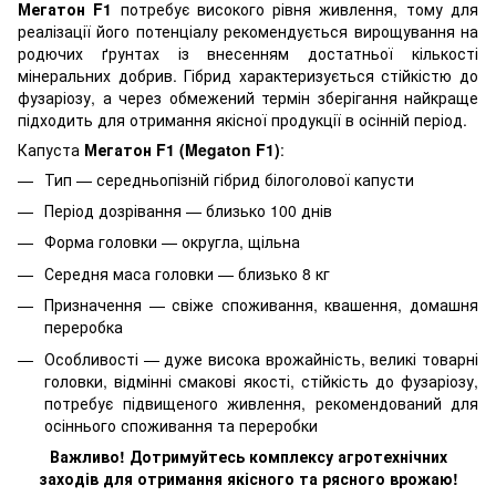
Мегатон F1
потребує високого рівня живлення, тому для
реалізації його потенціалу рекомендується вирощування на
родючих ґрунтах із внесенням достатньої кількості
мінеральних добрив. Гібрид характеризується стійкістю до
фузаріозу, а через обмежений термін зберігання найкраще
підходить для отримання якісної продукції в осінній період.
Капуста
Мегатон F1 (Megaton F1)
:
Тип — середньопізній гібрид білоголової капусти
Період дозрівання — близько 100 днів
Форма головки — округла, щільна
Середня маса головки — близько 8 кг
Призначення — свіже споживання, квашення, домашня
переробка
Особливості — дуже висока врожайність, великі товарні
головки, відмінні смакові якості, стійкість до фузаріозу,
потребує підвищеного живлення, рекомендований для
осіннього споживання та переробки
Важливо! Дотримуйтесь комплексу агротехнічних
заходів для отримання якісного та рясного врожаю!