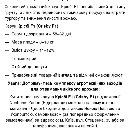
Соковитий і смачний кавун Крісбі F1 невибагливий до типу
ґрунту, з легкістю переносить тимчасову посуху без втрати
тургору та зниження якості врожаю.
Кавун
Крісбі F1 (Crisby F1)
:
Термін дозрівання – 58–62 дні
Маса плоду – 8–10 кг
Вміст цукру – 11–12%
Тонкошкірий
Стійкий до посухи
Привабливий товарний вигляд та відмінні смакові якості
Увага! Дотримуйтесь комплексу агротехнічних заходів
для отримання якісного врожаю!
Купити насіння кавуна
Крісбі F1 (Crisby F1)
від компанії
Nunhems Zaden (Нідерланди) можна в нашому інтернет-
магазині «Добрі Сходи» з доставкою Новою Поштою та
Укрпоштою, самовивозом (за попередньо оформленим
замовленням) за адресою: м. Київ, вул. Стеценка, 33 або за
телефонами, вказаними на сайті.