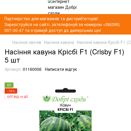
Партнерство для магазинів та дистриб'юторів!
Зареєструйся на сайті, зателефонуй за номером +38(098)
007-00-47 та отримуй доступ до дилерських цін!
Насіння овочів
Насіння кавуна
Насіння кавуна Крісбі F1 (C
Насіння кавуна Крісбі F1 (Crisby F1)
5 шт
Артикул:
01160006
Написати відгук
ХІТ
−10%
ОПТ ВІД 10 ШТ