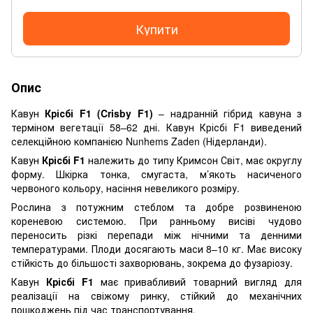
Купити
Опис
Кавун
Крісбі F1 (Crisby F1)
– надранній гібрид кавуна з
терміном вегетації 58–62 дні. Кавун Крісбі F1 виведений
селекційною компанією Nunhems Zaden (Нідерланди).
Кавун
Крісбі F1
належить до типу Кримсон Світ, має округлу
форму. Шкірка тонка, смугаста, м’якоть насиченого
червоного кольору, насіння невеликого розміру.
Рослина з потужним стеблом та добре розвиненою
кореневою системою. При ранньому висіві чудово
переносить різкі перепади між нічними та денними
температурами. Плоди досягають маси 8–10 кг. Має високу
стійкість до більшості захворювань, зокрема до фузаріозу.
Кавун
Крісбі F1
має привабливий товарний вигляд для
реалізації на свіжому ринку, стійкий до механічних
пошкоджень під час транспортування.