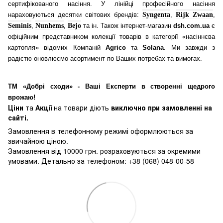
сертифікованого насіння. У лінійці професійного насіння
нараховуються десятки світових брендів:
Syngenta
,
Rijk Zwaan
,
Seminis
,
Nunhems
,
Bejo
та ін. Також інтернет-магазин
dsh.com.ua
є
офіційним представником колекції товарів в категорії «насіннєва
картопля» відомих Компаній
Agrico
та
Solana
. Ми завжди з
радістю оновлюємо асортимент по Ваших потребах та вимогах.
ТМ «Добрі сходи» - Ваші Експерти в створенні щедрого
врожаю!
Ціни
та
Акції
на товари діють
виключно при замовленні на
сайті.
Замовлення в телефонному режимі оформлюються за
звичайною ціною.
Замовлення від 10000 грн. розраховуються за окремими
умовами. Детально за телефоном: +38 (068) 048-00-58