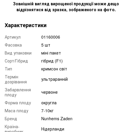
Зовнішній вигляд вирощеної продукції може дещо
відрізнятися від зразка, зображеного на фото.
Характеристики
Артикул
01160006
Фасовка
5 шт
Вид упаковки
міні пакет
Сорт/Гібрид
гібрид (F1)
Тип
кримсон світ
Термін
ультраранній
дозрівання
Забарвлення
червоне
плоду
Форма плоду
округла
Маса плоду
7-10кг
Бренд
Nunhems Zaden
Країна-
Нідерланди
виробник