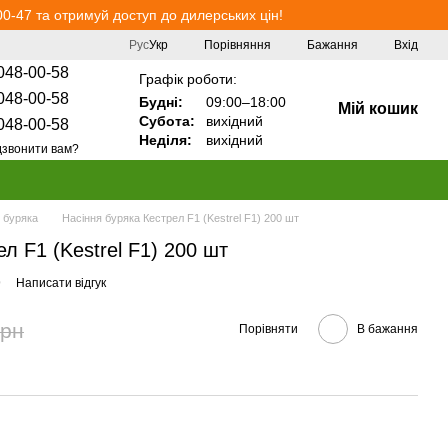
0-47 та отримуй доступ до дилерських цін!
Порівняння
Рус
Укр
Бажання
Вхід
048-00-58
Графік роботи:
048-00-58
Будні:
09:00–18:00
Мій кошик
Субота:
вихідний
048-00-58
Неділя:
вихідний
звонити вам?
 буряка
Насіння буряка Кестрел F1 (Kestrel F1) 200 шт
л F1 (Kestrel F1) 200 шт
9
Написати відгук
грн
Порівняти
В бажання