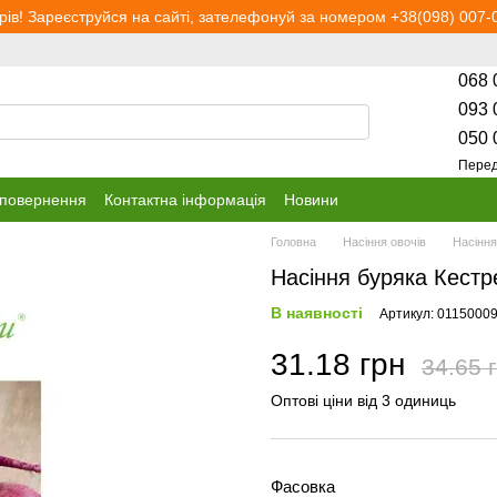
рів! Зареєструйся на сайті, зателефонуй за номером +38(098) 007-0
068 
093 
050 
Перед
 повернення
Контактна інформація
Новини
Головна
Насіння овочів
Насіння
Насіння буряка Кестре
В наявності
Артикул: 0115000
31.18 грн
34.65 
Оптові ціни від 3 одиниць
Фасовка