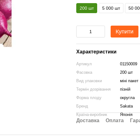
200 шт
5 000 шт
50 00
Купити
Характеристики
Артикул
01150009
Фасовка
200 шт
Вид упаковки
міні пакет
Термін дозрівання
пізній
Форма плоду
округла
Бренд
Sakata
Країна-виробник
Японія
Доставка
Оплата
Гар