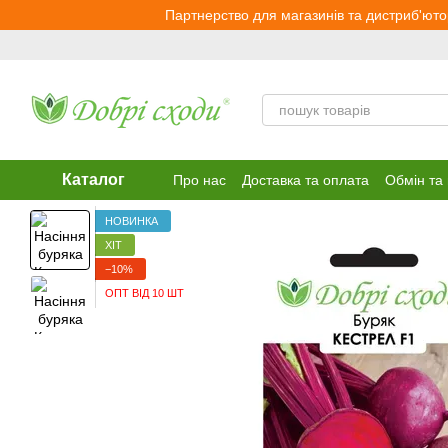
Перейти до основного контенту
Партнерство для магазинів та дистриб'юто
Каталог
Про нас
Доставка та оплата
Обмін та
НОВИНКА
ХІТ
−10%
ОПТ ВІД 10 ШТ