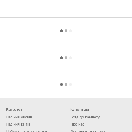
Каталог
Клієнтам
Насіння овочів
Вхід до кабінету
Насіння квітів
Про нас
Цибуля сівок та часник
Доставка та оплата