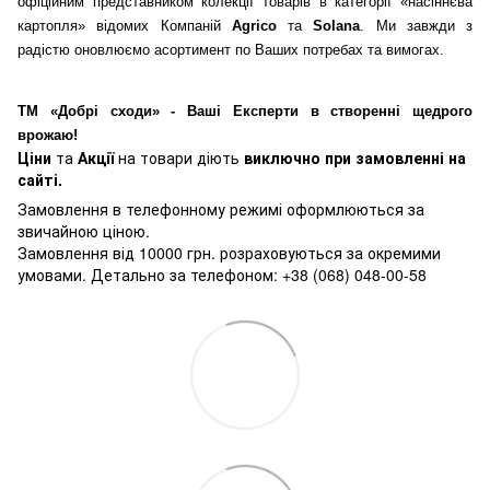
офіційним представником колекції товарів в категорії «насіннєва
картопля» відомих Компаній
Agrico
та
Solana
. Ми завжди з
радістю оновлюємо асортимент по Ваших потребах та вимогах.
ТМ «Добрі сходи» - Ваші Експерти в створенні щедрого
врожаю!
Ціни
та
Акції
на товари діють
виключно при замовленні на
сайті.
Замовлення в телефонному режимі оформлюються за
звичайною ціною.
Замовлення від 10000 грн. розраховуються за окремими
умовами. Детально за телефоном: +38 (068) 048-00-58