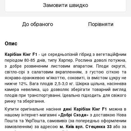
Замовити швидко
До обраного
Порівняти
Опис
Карібіан Кінг F1
- це середньопізній гібрид з вегетаційфним
періодом 80-85 днів, типу Харпер. Рослина доволі потужна,
з добре розвиненим листовим апаратом. Плоди округлі,
світло-сірі з салатовим вкрапленням, з густою сіткою та
яскраво-оранжевою м'якоттю, соковиті, із вмістом цукру не
нижче 12%. Вага плодів 2,5-3,0 кг. Шкірка щільна, насіннєва
камера невелика, що дозволяє зберігати товарний вигляд
плодів при транспортуванні. Ідеально підходить для свіжого
ринку та зберігання.
Купити оригінальне насіння
дині Карібіан Кінг F1
можна в
нашому інтернет-магазині
«Добрі Сходи»
з доставкою Нова
Пошта та УкрПошта, самовивіз (за попередньо оформленим
замовленням) за адресою
м. Київ вул. Стеценка 33
або за