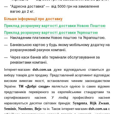
"Адресна доставка" — від 5000 грн на замовлення
вагою до 2 кг.
Більше інформації про доставку
Приклад розрахунку вартості доставки Новою Поштою
Приклад розрахунку вартості доставки Укрпоштою
Накладеним платижем Новою поштою та Украпоштою.
Банківською картою у будь якому мобільному додатку
на
розрахунковий рахунок компанії.
Через каси банків або термінали обслуговування за
реквізитами компанії.
Інтернет-магазин
dsh.com.ua
дуже відповідально ставиться до
вибору товарів для продажу. Представлений асортимент відповідає
високим вимогам якості, встановлених чинним законодавством
України.
ТМ «Добрі сходи»
являється однією із самих відомих
представників перевіреного за європейськими стандартами та
сертифікованого насіння. У лінійці професійного насіння
нараховуються десятки світових брендів:
Syngenta
,
Rijk Zwaan
,
Seminis
,
Nunhems
,
Bejo
та ін. Також інтернет-магазин
dsh.com.ua
є