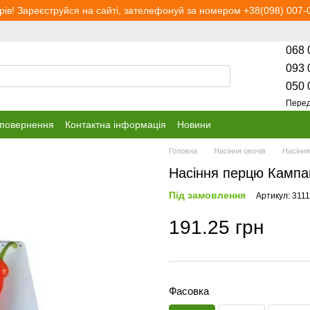
рів! Зареєструйся на сайті, зателефонуй за номером +38(098) 007-0
068 
093 
050 
Перед
 повернення
Контактна інформація
Новини
Головна
Насіння овочів
Насінн
Насіння перцю Кампа
Під замовлення
Артикул: 311
191.25 грн
Фасовка