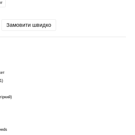
шт
Замовити швидко
кет
1)
гіркий)
eeds