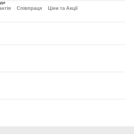
нди
антія
Співпраця
Ціни та Акції