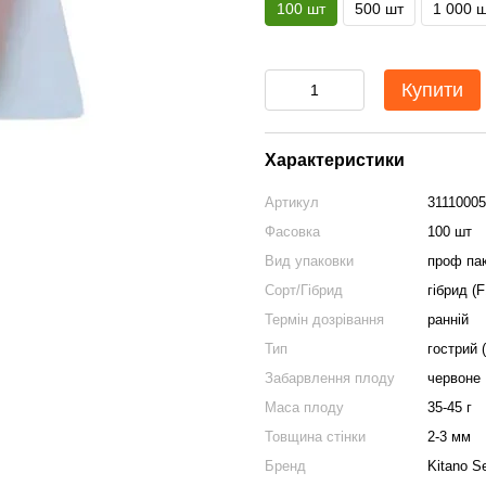
100 шт
500 шт
1 000 
Купити
Характеристики
Артикул
31110005
Фасовка
100 шт
Вид упаковки
проф па
Сорт/Гібрид
гібрид (F
Термін дозрівання
ранній
Тип
гострий (
Забарвлення плоду
червоне
Маса плоду
35-45 г
Товщина стінки
2-3 мм
Бренд
Kitano S