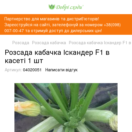
Партнерство для магазинів та дистриб'юторів!
Зареєструйся на сайті, зателефонуй за номером +38(098)
007-00-47 та отримуй доступ до дилерських цін!
Розсада
Розсада кабачка
Розсада кабачка Іскандер F1 в 
Розсада кабачка Іскандер F1 в
касеті 1 шт
Артикул:
04020051
Написати відгук