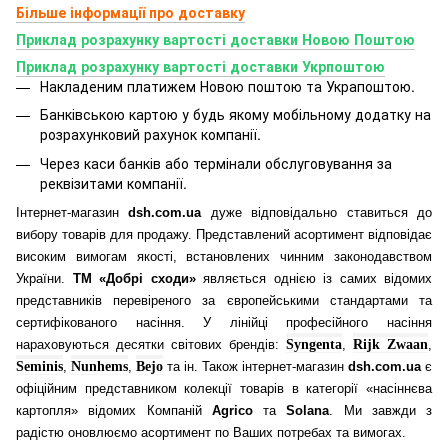
Більше інформації про доставку
Приклад розрахунку вартості доставки Новою Поштою
Приклад розрахунку вартості доставки Укрпоштою
Накладеним платижем Новою поштою та Украпоштою.
Банківською картою у будь якому мобільному додатку
на
розрахунковий рахунок компанії.
Через каси банків або термінали обслуговування за
реквізитами компанії.
Інтернет-магазин
dsh.com.ua
дуже відповідально ставиться до
вибору товарів для продажу. Представлений асортимент відповідає
високим вимогам якості, встановлених чинним законодавством
України.
ТМ «Добрі сходи»
являється однією із самих відомих
представників перевіреного за європейськими стандартами та
сертифікованого насіння. У лінійці професійного насіння
нараховуються десятки світових брендів:
Syngenta
,
Rijk Zwaan
,
Seminis
,
Nunhems
,
Bejo
та ін. Також інтернет-магазин
dsh.com.ua
є
офіційним представником колекції товарів в категорії «насіннєва
картопля» відомих Компаній
Agrico
та
Solana
. Ми завжди з
радістю оновлюємо асортимент по Ваших потребах та вимогах.