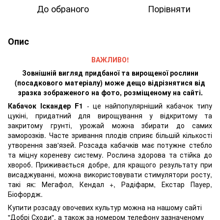
До обраного
Порівняти
Опис
ВАЖЛИВО!
Зовнішній вигляд придбаної та вирощеної рослини
(посадкового матеріалу) може дещо відрізнятися від
зразка зображеного на фото, розміщеному на сайті.
Кабачок Іскандер F1
- це найпопулярніший кабачок типу
цукіні, придатний для вирощування у відкритому та
закритому грунті, урожай можна збирати до самих
заморозків. Часте зривання плодів сприяє більшій кількості
утворення зав'язей. Розсада кабачків має потужне стебло
та міцну кореневу систему. Рослина здорова та стійка до
хвороб. Приживається добре, для кращого результату при
висаджуванні, можна використовувати стимулятори росту,
такі як: Мегафол, Кендал +, Радіфарм, Екстар Пауер,
Біофордж.
Купити розсаду овочевих культур можна на нашому сайті
"Добрі Сходи", а також за номером телефону зазначеному