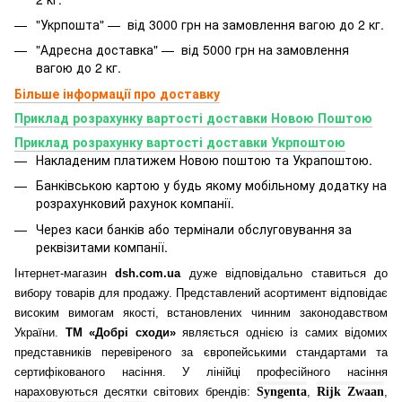
"Укрпошта" — від 3000 грн на замовлення вагою до 2 кг.
"Адресна доставка" — від 5000 грн на замовлення
вагою до 2 кг.
Більше інформації про доставку
Приклад розрахунку вартості доставки Новою Поштою
Приклад розрахунку вартості доставки Укрпоштою
Накладеним платижем Новою поштою та Украпоштою.
Банківською картою у будь якому мобільному додатку
на
розрахунковий рахунок компанії.
Через каси банків або термінали обслуговування за
реквізитами компанії.
Інтернет-магазин
dsh.com.ua
дуже відповідально ставиться до
вибору товарів для продажу. Представлений асортимент відповідає
високим вимогам якості, встановлених чинним законодавством
України.
ТМ «Добрі сходи»
являється однією із самих відомих
представників перевіреного за європейськими стандартами та
сертифікованого насіння. У лінійці професійного насіння
нараховуються десятки світових брендів:
Syngenta
,
Rijk Zwaan
,