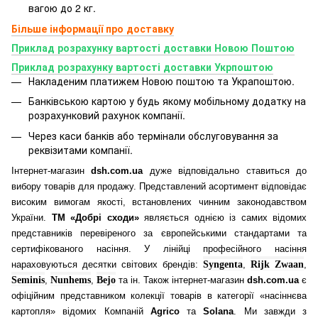
вагою до 2 кг.
Більше інформації про доставку
Приклад розрахунку вартості доставки Новою Поштою
Приклад розрахунку вартості доставки Укрпоштою
Накладеним платижем Новою поштою та Украпоштою.
Банківською картою у будь якому мобільному додатку
на
розрахунковий рахунок компанії.
Через каси банків або термінали обслуговування за
реквізитами компанії.
Інтернет-магазин
dsh.com.ua
дуже відповідально ставиться до
вибору товарів для продажу. Представлений асортимент відповідає
високим вимогам якості, встановлених чинним законодавством
України.
ТМ «Добрі сходи»
являється однією із самих відомих
представників перевіреного за європейськими стандартами та
сертифікованого насіння. У лінійці професійного насіння
нараховуються десятки світових брендів:
Syngenta
,
Rijk Zwaan
,
Seminis
,
Nunhems
,
Bejo
та ін. Також інтернет-магазин
dsh.com.ua
є
офіційним представником колекції товарів в категорії «насіннєва
картопля» відомих Компаній
Agrico
та
Solana
. Ми завжди з