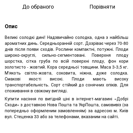
До обраного
Порівняти
Опис
Великі солодкі дині! Надзвичайно солодка, одна з найбільш
ароматних динь. Середньоранній сорт. Дозріває через 70-80
днів після появи сходів. Рослини компактні, потужні. Плоди
широко-округлі, сильно-сегментовані. Поверхня плоду
шорстка, сітка груба по всій поверхні плоду, фон кори
золотисто - жовтий. Кора середньої товщини. Маса 3-3,5 кг.
М'якоть світло-жовта, соковита, ніжна, дуже солодка.
Смакові якості високі. Плоди мають високу
транспортабельність. Сорт стійкий до сонячних опіків. Для
споживання в свіжому вигляді.
Купити насіння по вигідній ціні в інтернет-магазині «Добрі
Сходи» з доставкою Нова Пошта та УкрПошта, самовивіз (за
попередньо оформленим замовленням) за адресою м. Київ
вул. Стеценка 33 або за телефонами, вказаним на сайті.