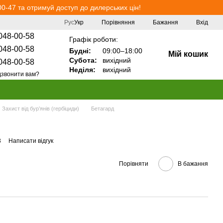
0-47 та отримуй доступ до дилерських цін!
Порівняння
Рус
Укр
Бажання
Вхід
048-00-58
Графік роботи:
048-00-58
Будні:
09:00–18:00
Мій кошик
Субота:
вихідний
048-00-58
Неділя:
вихідний
звонити вам?
Захист від бур’янів (гербіциди)
Бетагард
3
Написати відгук
Порівняти
В бажання