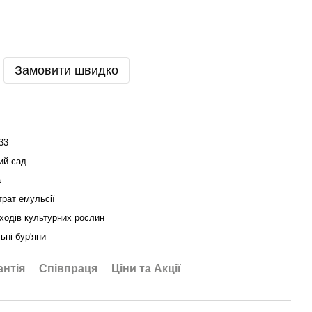
Замовити швидко
33
ий сад
а
трат емульсії
сходів культурних рослин
ьні бур'яни
антія
Співпраця
Ціни та Акції