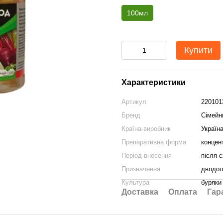
100мл
Купити
Характеристики
Артикул
220101
Бренд
Сімейн
Країна-виробник
Україн
Препаративна форма
концен
Період внесення
після 
Призначення
дводол
Культура
буряки
Доставка
Оплата
Гар