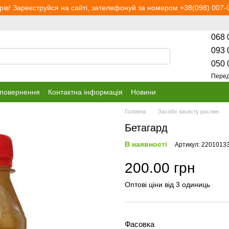
рів! Зареєструйся на сайті, зателефонуй за номером +38(098) 007-0
068 
093 
050 
Перед
 повернення
Контактна інформація
Новини
Головна
Засоби захисту рослин
Бетагард
В наявності
Артикул: 2201013
200.00 грн
Оптові ціни від 3 одиниць
Фасовка