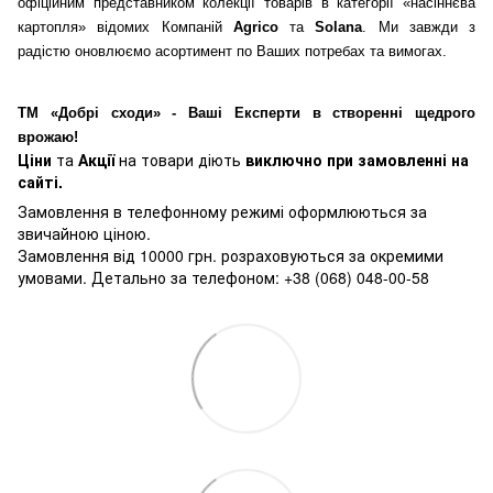
офіційним представником колекції товарів в категорії «насіннєва
картопля» відомих Компаній
Agrico
та
Solana
. Ми завжди з
радістю оновлюємо асортимент по Ваших потребах та вимогах.
ТМ «Добрі сходи» - Ваші Експерти в створенні щедрого
врожаю!
Ціни
та
Акції
на товари діють
виключно при замовленні на
сайті.
Замовлення в телефонному режимі оформлюються за
звичайною ціною.
Замовлення від 10000 грн. розраховуються за окремими
умовами. Детально за телефоном: +38 (068) 048-00-58