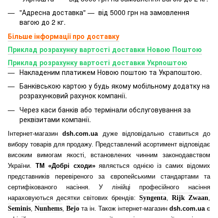
"Адресна доставка" — від 5000 грн на замовлення
вагою до 2 кг.
Більше інформації про доставку
Приклад розрахунку вартості доставки Новою Поштою
Приклад розрахунку вартості доставки Укрпоштою
Накладеним платижем Новою поштою та Украпоштою.
Банківською картою у будь якому мобільному додатку
на
розрахунковий рахунок компанії.
Через каси банків або термінали обслуговування за
реквізитами компанії.
Інтернет-магазин
dsh.com.ua
дуже відповідально ставиться до
вибору товарів для продажу. Представлений асортимент відповідає
високим вимогам якості, встановлених чинним законодавством
України.
ТМ «Добрі сходи»
являється однією із самих відомих
представників перевіреного за європейськими стандартами та
сертифікованого насіння. У лінійці професійного насіння
нараховуються десятки світових брендів:
Syngenta
,
Rijk Zwaan
,
Seminis
,
Nunhems
,
Bejo
та ін. Також інтернет-магазин
dsh.com.ua
є