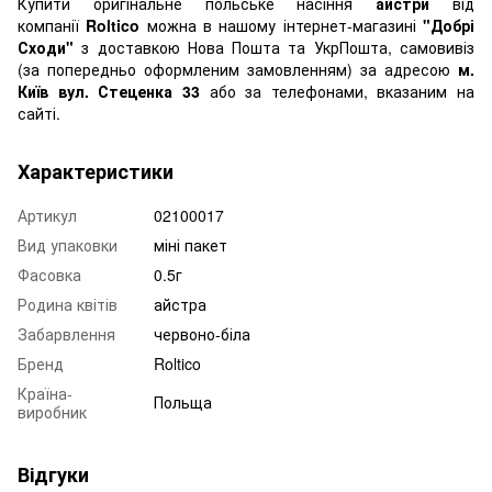
Купити оригінальне польське насіння
айстри
від
компанії
Roltico
можна в нашому інтернет-магазині
"Добрі
Сходи"
з доставкою Нова Пошта та УкрПошта, самовивіз
(за попередньо оформленим замовленням) за адресою
м.
Київ вул. Стеценка 33
або за телефонами, вказаним на
сайті.
Характеристики
Артикул
02100017
Вид упаковки
міні пакет
Фасовка
0.5г
Родина квітів
айстра
Забарвлення
червоно-біла
Бренд
Roltico
Країна-
Польща
виробник
Відгуки