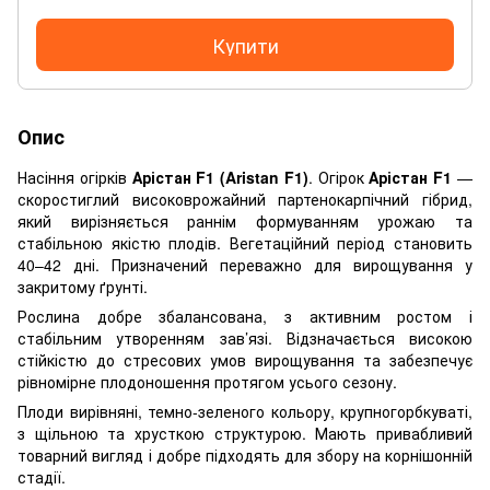
Купити
Опис
Насіння огірків
Арістан F1 (Aristan F1)
. Огірок
Арістан F1
—
скоростиглий високоврожайний партенокарпічний гібрид,
який вирізняється раннім формуванням урожаю та
стабільною якістю плодів. Вегетаційний період становить
40–42 дні. Призначений переважно для вирощування у
закритому ґрунті.
Рослина добре збалансована, з активним ростом і
стабільним утворенням зав’язі. Відзначається високою
стійкістю до стресових умов вирощування та забезпечує
рівномірне плодоношення протягом усього сезону.
Плоди вирівняні, темно-зеленого кольору, крупногорбкуваті,
з щільною та хрусткою структурою. Мають привабливий
товарний вигляд і добре підходять для збору на корнішонній
стадії.