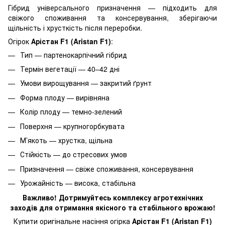
Гібрид універсального призначення — підходить для
свіжого споживання та консервування, зберігаючи
щільність і хрусткість після переробки.
Огірок
Арістан F1 (Aristan F1)
:
Тип — партенокарпічний гібрид
Термін вегетації — 40–42 дні
Умови вирощування — закритий ґрунт
Форма плоду — вирівняна
Колір плоду — темно-зелений
Поверхня — крупногорбкувата
М’якоть — хрустка, щільна
Стійкість — до стресових умов
Призначення — свіже споживання, консервування
Урожайність — висока, стабільна
Важливо! Дотримуйтесь комплексу агротехнічних
заходів для отримання якісного та стабільного врожаю!
Купити оригінальне насіння огірка
Арістан F1 (Aristan F1)