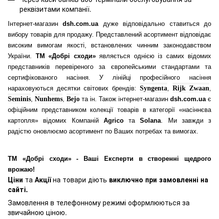
реквізитами компанії.
Інтернет-магазин
dsh.com.ua
дуже відповідально ставиться до
вибору товарів для продажу. Представлений асортимент відповідає
високим вимогам якості, встановлених чинним законодавством
України.
ТМ «Добрі сходи»
являється однією із самих відомих
представників перевіреного за європейськими стандартами та
сертифікованого насіння. У лінійці професійного насіння
нараховуються десятки світових брендів:
Syngenta
,
Rijk Zwaan
,
Seminis
,
Nunhems
,
Bejo
та ін. Також інтернет-магазин
dsh.com.ua
є
офіційним представником колекції товарів в категорії «насіннєва
картопля» відомих Компаній
Agrico
та
Solana
. Ми завжди з
радістю оновлюємо асортимент по Ваших потребах та вимогах.
ТМ «Добрі сходи» - Ваші Експерти в створенні щедрого
врожаю!
Ціни
та
Акції
на товари діють
виключно при замовленні на
сайті.
Замовлення в телефонному режимі оформлюються за
звичайною ціною.