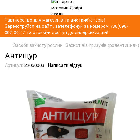
Партнерство для магазинів та дистриб'юторів!
Зареєструйся на сайті, зателефонуй за номером +38(098)
007-00-47 та отримуй доступ до дилерських цін!
Засоби захисту рослин
Захист від гризунів (родентициди)
Антищур
Артикул:
22050003
Написати відгук