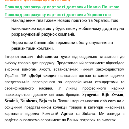
Приклад розрахунку вартості доставки Новою Поштою
Приклад розрахунку вартості доставки Укрпоштою
Накладеним платижем Новою поштою та Украпоштою.
Банківською картою у будь якому мобільному додатку
на
розрахунковий рахунок компанії.
Через каси банків або термінали обслуговування за
реквізитами компанії.
Інтернет-магазин
dsh.com.ua
дуже відповідально ставиться до
вибору товарів для продажу. Представлений асортимент відповідає
високим вимогам якості, встановлених чинним законодавством
України.
ТМ «Добрі сходи»
являється однією із самих відомих
представників перевіреного за європейськими стандартами та
сертифікованого насіння. У лінійці професійного насіння
нараховуються десятки світових брендів:
Syngenta
,
Rijk Zwaan
,
Seminis
,
Nunhems
,
Bejo
та ін. Також інтернет-магазин
dsh.com.ua
є
офіційним представником колекції товарів в категорії «насіннєва
картопля» відомих Компаній
Agrico
та
Solana
. Ми завжди з
радістю оновлюємо асортимент по Ваших потребах та вимогах.