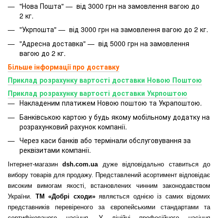
"Нова Пошта" — від 3000 грн на замовлення вагою до
2 кг.
"Укрпошта" — від 3000 грн на замовлення вагою до 2 кг.
"Адресна доставка" — від 5000 грн на замовлення
вагою до 2 кг.
Більше інформації про доставку
Приклад розрахунку вартості доставки Новою Поштою
Приклад розрахунку вартості доставки Укрпоштою
Накладеним платижем Новою поштою та Украпоштою.
Банківською картою у будь якому мобільному додатку
на
розрахунковий рахунок компанії.
Через каси банків або термінали обслуговування за
реквізитами компанії.
Інтернет-магазин
dsh.com.ua
дуже відповідально ставиться до
вибору товарів для продажу. Представлений асортимент відповідає
високим вимогам якості, встановлених чинним законодавством
України.
ТМ «Добрі сходи»
являється однією із самих відомих
представників перевіреного за європейськими стандартами та
сертифікованого насіння. У лінійці професійного насіння