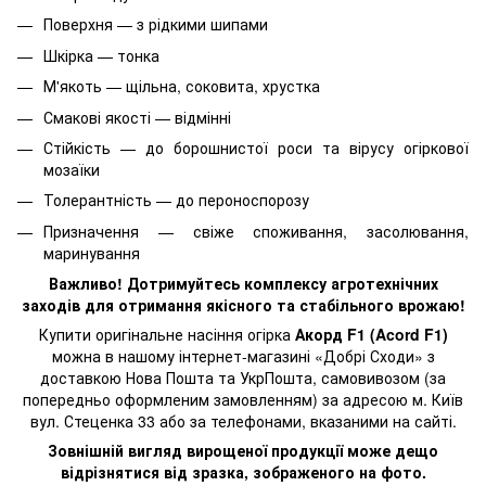
Поверхня — з рідкими шипами
Шкірка — тонка
М'якоть — щільна, соковита, хрустка
Смакові якості — відмінні
Стійкість — до борошнистої роси та вірусу огіркової
мозаїки
Толерантність — до пероноспорозу
Призначення — свіже споживання, засолювання,
маринування
Важливо! Дотримуйтесь комплексу агротехнічних
заходів для отримання якісного та стабільного врожаю!
Купити оригінальне насіння огірка
Акорд F1 (Acord F1)
можна в нашому інтернет-магазині «Добрі Сходи» з
доставкою Нова Пошта та УкрПошта, самовивозом (за
попередньо оформленим замовленням) за адресою м. Київ
вул. Стеценка 33 або за телефонами, вказаними на сайті.
Зовнішній вигляд вирощеної продукції може дещо
відрізнятися від зразка, зображеного на фото.