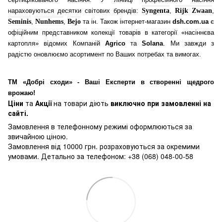
нараховуються десятки світових брендів:
Syngenta
,
Rijk Zwaan
,
Seminis
,
Nunhems
,
Bejo
та ін. Також інтернет-магазин
dsh.com.ua
є
офіційним представником колекції товарів в категорії «насіннєва
картопля» відомих Компаній
Agrico
та
Solana
. Ми завжди з
радістю оновлюємо асортимент по Ваших потребах та вимогах.
ТМ «Добрі сходи» - Ваші Експерти в створенні щедрого
врожаю!
Ціни
та
Акції
на товари діють
виключно при замовленні на
сайті.
Замовлення в телефонному режимі оформлюються за
звичайною ціною.
Замовлення від 10000 грн. розраховуються за окремими
умовами. Детально за телефоном: +38 (068) 048-00-58