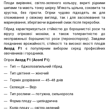
Плоди вирівняні, світло-зеленого кольору, вкриті рідкими
шипами та мають тонку шкірку. М'якоть щільна, соковита та
хрустка, без гіркоти. Огірки чудово підходять як для
споживання у свіжому вигляді, так і для засолювання та
маринування, зберігаючи відмінний смак після переробки.
Гібрид характеризується стійкістю до борошнистої роси та
вірусу огіркової мозаїки, а також толерантністю до
несправжньої борошнистої роси (пероноспорозу). Завдяки
поєднанню врожайності, стійкості та високої якості плодів
Акорд F1
є популярним вибором серед професійних
овочівників і городників.
Огірок
Акорд F1 (Acord F1)
:
Тип — бджолозапильний гібрид
Тип цвітіння — жіночий
Термін дозрівання — 45–48 днів
Селекція — Bejo
Тип рослини — потужна, сильноросла
Форма плоду — циліндрична
Колір плоду — світло-зелений