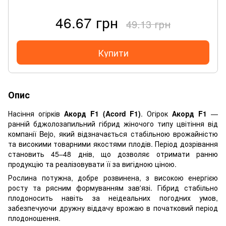
46.67 грн
49.13 грн
Купити
Опис
Насіння огірків
Акорд F1 (Acord F1)
. Огірок
Акорд F1
—
ранній бджолозапильний гібрид жіночого типу цвітіння від
компанії Bejo, який відзначається стабільною врожайністю
та високими товарними якостями плодів. Період дозрівання
становить 45–48 днів, що дозволяє отримати ранню
продукцію та реалізовувати її за вигідною ціною.
Рослина потужна, добре розвинена, з високою енергією
росту та рясним формуванням зав'язі. Гібрид стабільно
плодоносить навіть за неідеальних погодних умов,
забезпечуючи дружну віддачу врожаю в початковий період
плодоношення.