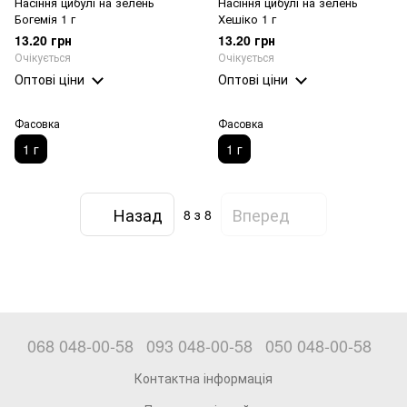
Насіння цибулі на зелень
Насіння цибулі на зелень
Богемія 1 г
Хешіко 1 г
13.20 грн
13.20 грн
Очікується
Очікується
Оптові ціни
Оптові ціни
Фасовка
Фасовка
1 г
1 г
Назад
Вперед
8
з 8
068 048-00-58
093 048-00-58
050 048-00-58
Контактна інформація