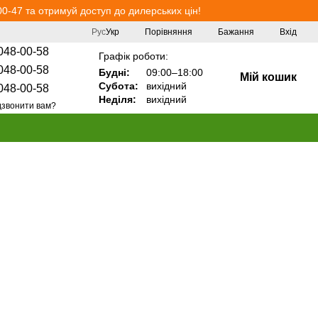
0-47 та отримуй доступ до дилерських цін!
Порівняння
Рус
Укр
Бажання
Вхід
048-00-58
Графік роботи:
048-00-58
Будні:
09:00–18:00
Мій кошик
Субота:
вихідний
048-00-58
Неділя:
вихідний
звонити вам?