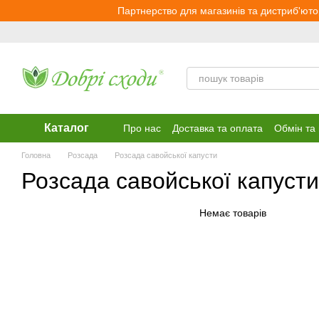
Перейти до основного контенту
Партнерство для магазинів та дистриб'юто
Каталог
Про нас
Доставка та оплата
Обмін та
Головна
Розсада
Розсада савойської капусти
Розсада савойської капусти
Немає товарів