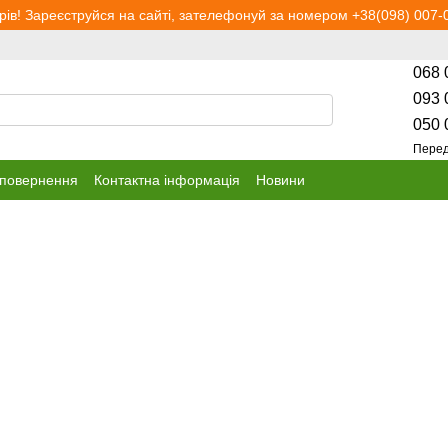
рів! Зареєструйся на сайті, зателефонуй за номером +38(098) 007-0
068 
093 
050 
Перед
 повернення
Контактна інформація
Новини