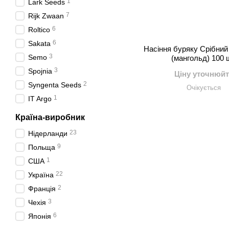
1
Lark Seeds
7
Rijk Zwaan
6
Roltico
6
Sakata
Насіння буряку Срібний
3
Semo
(мангольд) 100 
3
Spojnia
Ціну уточнюйт
2
Syngenta Seeds
Очікується
1
IT Argo
Країна-виробник
23
Нідерланди
9
Польща
1
США
22
Україна
2
Франція
3
Чехія
6
Японія