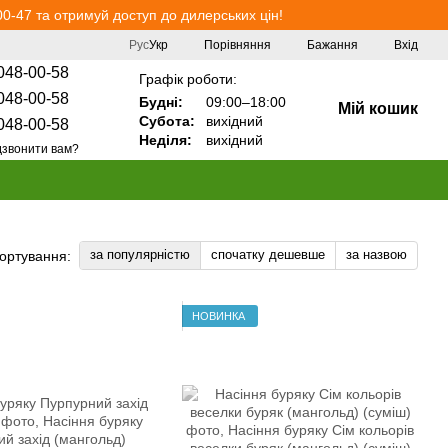
0-47 та отримуй доступ до дилерських цін!
Порівняння
Рус
Укр
Бажання
Вхід
048-00-58
Графік роботи:
048-00-58
Будні:
09:00–18:00
Мій кошик
Субота:
вихідний
048-00-58
Неділя:
вихідний
звонити вам?
за популярністю
спочатку дешевше
за назвою
ортування:
НОВИНКА