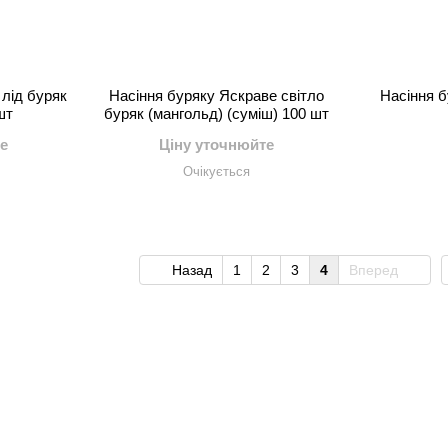
 лід буряк
Насіння буряку Яскраве світло
Насіння б
шт
буряк (мангольд) (суміш) 100 шт
е
Ціну уточнюйте
Очікується
Назад
1
2
3
4
Вперед