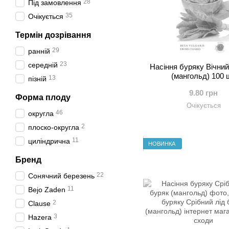
28
Під замовлення
35
Очікується
Термін дозрівання
29
ранній
23
середній
Насіння буряку Вічни
(мангольд) 100 
13
пізній
9.80 грн
Форма плоду
Очікується
46
округла
2
плоско-округла
11
циліндрична
НОВИНКА
Бренд
22
Сонячний березень
11
Bejo Zaden
2
Clause
3
Hazera