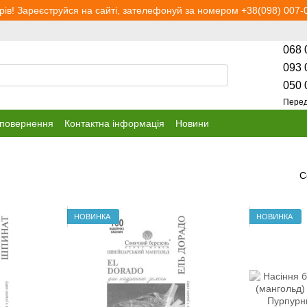
рів! Зареєструйся на сайті, зателефонуй за номером +38(098) 007-0
068 
093 
050 
Перед
 повернення
Контактна інформація
Новини
С
НОВИНКА
НОВИНКА