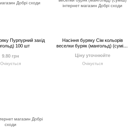
ряку Пурпурний захід
Насіння буряку Сім кольорів
нгольд) 100 шт
веселки буряк (мангольд) (суміш)
100 шт
Ціну уточнюйте
9.80 грн
Очікується
Очікується