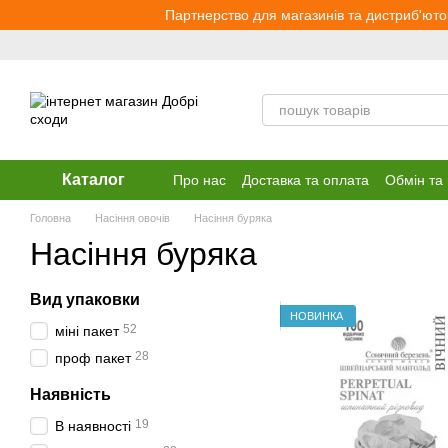
Перейти до основного контенту
Партнерство для магазинів та дистриб'юто
Каталог
Про нас
Доставка та оплата
Обмін та
Головна
Насіння овочів
Насіння буряка
Насіння буряка
Вид упаковки
НОВИНКА
52
міні пакет
28
проф пакет
Наявність
19
В наявності