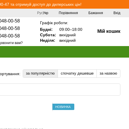
0-47 та отримуй доступ до дилерських цін!
Порівняння
Рус
Укр
Бажання
Вхід
048-00-58
Графік роботи:
048-00-58
Будні:
09:00–18:00
Мій кошик
Субота:
вихідний
048-00-58
Неділя:
вихідний
звонити вам?
за популярністю
спочатку дешевше
за назвою
ортування:
НОВИНКА