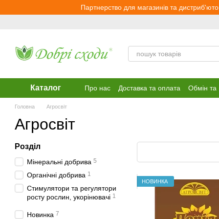
Перейти до основного контенту
Партнерство для магазинів та дистриб'юто
Каталог
Про нас
Доставка та оплата
Обмін та
Головна
Агросвіт
Агросвіт
Розділ
5
Мінеральні добрива
1
Органічні добрива
НОВИНКА
Стимулятори та регулятори
1
росту рослин, укорінювачі
7
Новинка