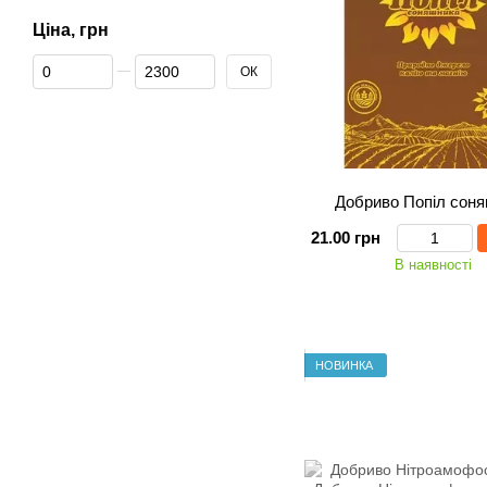
Ціна, грн
Від Ціна, грн
До Ціна, грн
ОК
Добриво Попіл сон
21.00 грн
В наявності
НОВИНКА