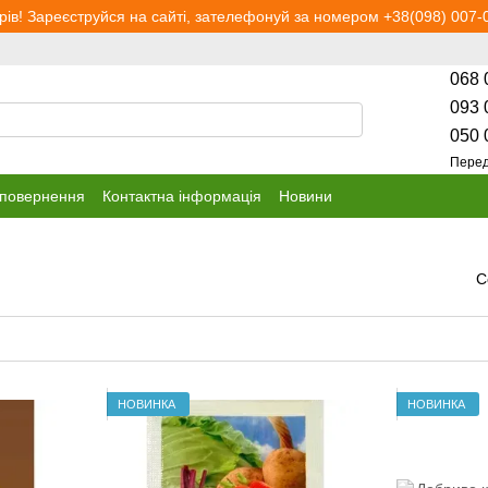
рів! Зареєструйся на сайті, зателефонуй за номером +38(098) 007-0
068 
093 
050 
Перед
 повернення
Контактна інформація
Новини
С
НОВИНКА
НОВИНКА