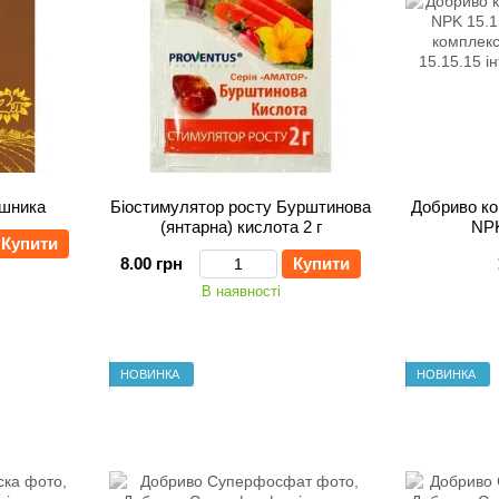
яшника
Біостимулятор росту Бурштинова
Добриво ко
(янтарна) кислота 2 г
NPK
Купити
8.00 грн
Купити
В наявності
НОВИНКА
НОВИНКА