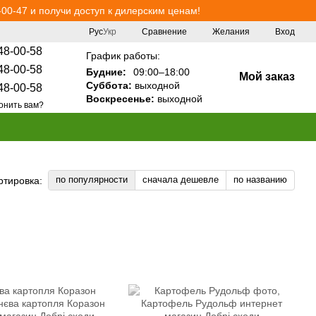
00-47 и получи доступ к дилерским ценам!
Сравнение
Рус
Укр
Желания
Вход
48-00-58
График работы:
48-00-58
Будние:
09:00–18:00
Мой заказ
Суббота:
выходной
48-00-58
Воскресенье:
выходной
онить вам?
по популярности
сначала дешевле
по названию
ртировка: