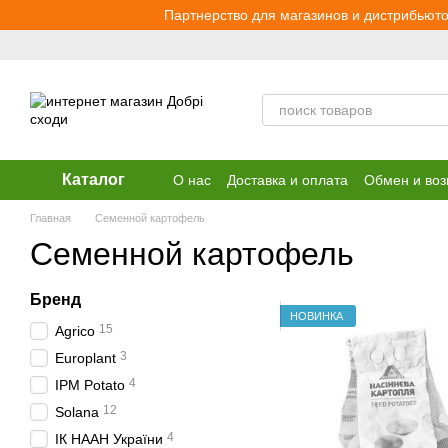
Перейти к основному контенту
Партнерство для магазинов и дистрибьюто
Каталог
О нас
Доставка и оплата
Обмен и воз
Главная
Семенной картофель
Семенной картофель
Бренд
НОВИНКА
15
Agrico
3
Europlant
4
IPM Potato
12
Solana
4
ІК НААН України