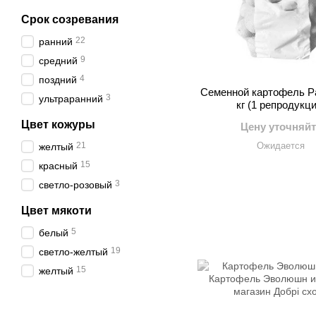
Срок созревания
22
ранний
9
средний
4
поздний
Семенной картофель Р
3
ультраранний
кг (1 репродукци
Цвет кожуры
Цену уточняйт
21
Ожидается
желтый
15
красный
3
светло-розовый
Цвет мякоти
5
белый
19
светло-желтый
15
желтый