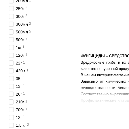
1
200мл
2
250г
2
300г
2
300мл
5
500мл
7
500г
1
1кг
1
120г
ФУНГИЦИДЫ – СРЕДСТВО
Вредоносные грибы и их 
1
22г
качество полученной проду
1
420 г
В нашем интернет-магазин
1
35г
Зависимо от химических 
1
13г
жизнедеятельности. Биоло
1
26г
Соответственно выражению
Профилактические
или
з
1
210г
само заражение выращивае
1
700г
Лечебные
или
искореня
1
12г
Пестициды от болезней м
2
1,5 кг
Матадор и др.), опрыскива