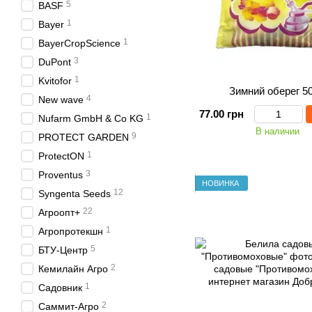
5
BASF
1
Bayer
1
BayerCropScience
3
DuPont
1
Kvitofor
Зимний оберег 50
4
New wave
77.00 грн
1
Nufarm GmbH & Co KG
В наличии
9
PROTECT GARDEN
1
ProtectON
3
Proventus
НОВИНКА
12
Syngenta Seeds
22
Агроопт+
1
Агропротекшн
5
БТУ-Центр
2
Кемилайн Агро
1
Садовник
2
Саммит-Агро