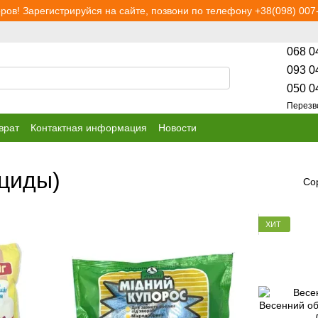
ров! Зарегистрируйся на сайте, позвони по телефону +38(098) 007-
068 0
093 0
050 0
Перезв
врат
Контактная информация
Новости
ициды)
Со
ХИТ