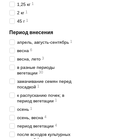
почву, а также обрабатыва
1
1,25 кг
Фунгициды для обработк
1
2 кг
По характеру своего дей
1
45 г
возбудителя при столкнов
обменом веществ в растен
Период внесения
При повторном многоразо
1
апрель, августь-сентябрь
расходов препарата и чер
6
весна
У нас Вы можете купить ф
продукция ведущих на мир
3
весна, лето
в разные периоды
30
вегетации
замачивание семян перед
1
посадкой
к распусканию почек; в
1
период вегетации
1
осень
4
осень, весна
4
период вегетации
после всходов культурных