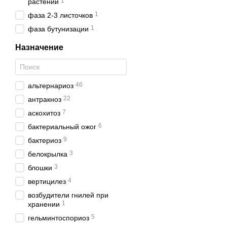
1
растений
1
фаза 2-3 листочков
1
фаза бутунизации
Назначение
46
альтернариоз
22
антракноз
7
аскохитоз
6
бактериальный ожог
9
бактериоз
3
белокрылка
3
блошки
4
вертицилез
возбудители гнилей при
1
хранении
5
гельминтоспориоз