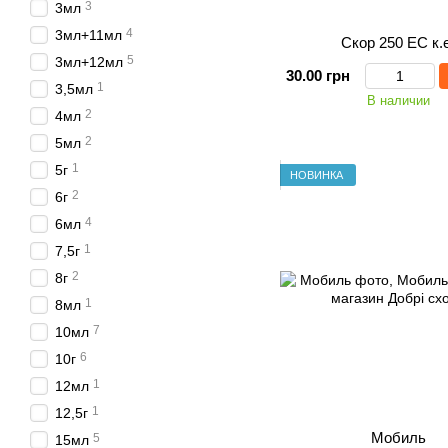
3
3мл
4
3мл+11мл
Скор 250 ЕС к.е
5
3мл+12мл
30.00 грн
1
3,5мл
В наличии
2
4мл
2
5мл
1
5г
НОВИНКА
2
6г
4
6мл
1
7,5г
2
8г
1
8мл
7
10мл
6
10г
1
12мл
1
12,5г
Мобиль
5
15мл