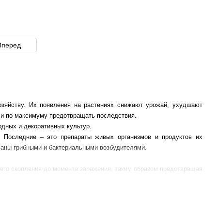
Вперед
озяйству. Их появления на растениях снижают урожай, ухудшают
й и по максимуму предотвращать последствия.
дных и декоративных культур.
. Последние – это препараты живых организмов и продуктов их
ваны грибными и бактериальными возбудителями.
его скопления до момента заражения, таким образом предотвращая
 выявления заражения на растениях.
й материал и семена (протравители для картофеля: Селест Топ,
олд; от курчавости: Хорус, Скор и др.), вносят непосредственно в