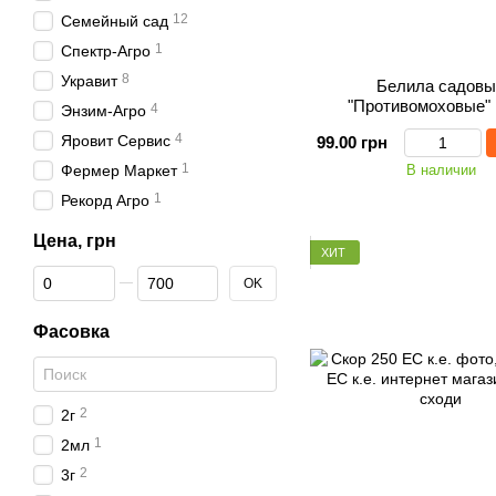
12
Семейный сад
1
Спектр-Агро
8
Укравит
Белила садовы
"Противомоховые" 1
4
Энзим-Агро
4
Яровит Сервис
99.00 грн
1
Фермер Маркет
В наличии
1
Рекорд Агро
Цена, грн
ХИТ
От Цена, грн
До Цена, грн
OK
Фасовка
2
2г
1
2мл
2
3г