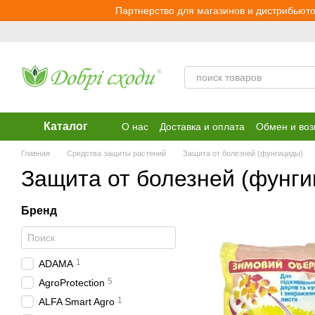
Перейти к основному контенту
Партнерство для магазинов и дистрибьюто
Каталог
О нас
Доставка и оплата
Обмен и воз
Главная
Средства защиты растений
Защита от болезней (фунгициды)
Защита от болезней (фунг
Бренд
1
ADAMA
5
AgroProtection
1
ALFA Smart Agro