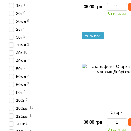
1
15г
35.00 грн
9
20г
В наличии
6
20мл
6
25г
НОВИНКА
2
30г
3
30мл
10
40г
1
40мл
7
50г
2
50мл
3
60мл
2
80г
7
100г
11
100мл
Старк
1
125мл
38.00 грн
2
200г
В наличии