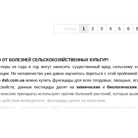
Назад
1
2
3
4
5
6
 ОТ БОЛЕЗНЕЙ СЕЛЬСКОХОЗЯЙСТВЕННЫХ КУЛЬТУР!
споры из года в год могут наносить существенный вред сельскому х
кции. Но человечество уже давно научилось бороться с этой проблемо
е
dsh.com.ua
можно купить фунгициды для всех плодовых, овощных, яго
свойств, данные пестициды делят на
химические
и
биологические
гические препараты используют против болезней растений, которые выз
 действия возбудителя, фунгициды делят на категории.
ащитные
– останавливают работу и распределения возбудителя в месте 
мых культур. К этой категории относиться большинство фунгицидов.
ющие
– действуют и соответственно вызывают гибель возбудителя после
ожно использовать разными способами. Ими протравливают посадочны
ют в период вегетации (фунгициды от фитофтороза: Квадрис, Ридомил Г