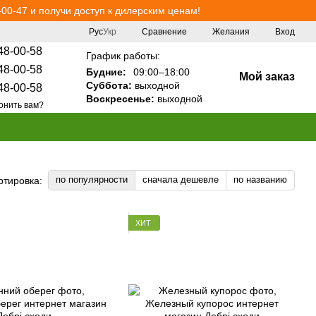
00-47 и получи доступ к дилерским ценам!
Сравнение
Рус
Укр
Желания
Вход
48-00-58
График работы:
48-00-58
Будние:
09:00–18:00
Мой заказ
Суббота:
выходной
48-00-58
Воскресенье:
выходной
онить вам?
по популярности
сначала дешевле
по названию
ртировка:
ХИТ